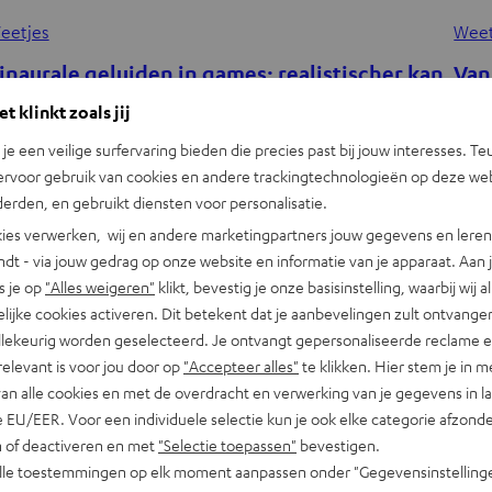
eetjes
Weet
inaurale geluiden in games: realistischer kan
Van
ijna niet
gam
t klinkt zoals jij
n je een veilige surfervaring bieden die precies past bij jouw interesses. Te
et menselijk oor kan heel precies bepalen waar de bron van
Of je
ervoor gebruik van cookies en andere trackingtechnologieën op deze web
en geluid zich bevindt. Deze enorme auditieve kracht wordt
ring
erden, en gebruikt diensten voor personalisatie.
teeds vaker gebruikt bij het…
acce
ies verwerken, wij en andere marketingpartners jouw gegevens en leren 
indt - via jouw gedrag op onze website en informatie van je apparaat. Aan 
s je op
"Alles weigeren"
klikt, bevestig je onze basisinstelling, waarbij wij a
lijke cookies activeren. Dit betekent dat je aanbevelingen zult ontvange
illekeurig worden geselecteerd. Je ontvangt gepersonaliseerde reclame 
relevant is voor jou door op
"Accepteer alles"
te klikken. Hier stem je in m
van alle cookies en met de overdracht en verwerking van je gegevens in 
 EU/EER. Voor een individuele selectie kun je ook elke categorie afzonder
n of deactiveren en met
"Selectie toepassen"
bevestigen.
alle toestemmingen op elk moment aanpassen onder "Gegevensinstelling