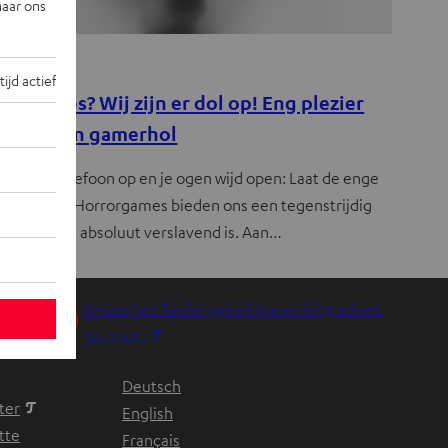
naar ons
rtainment
tijd actief
rorgames? Wij zijn er dol op! Eng plezier
r je eigen gamerhol
 uit, koptelefoon op en je ogen wijd open: Laat de enge
 beginnen! Horrorgames bieden ons een tegenstrijdig
lplezier dat absoluut verslavend is. Aan…
Ervaar het Teufel geluid live en krijg advies
O
op maat.
p
Deutsch
e
ter
English
n
tte
Français
t