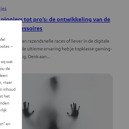
jes
 pioniers tot pro’s: de ontwikkeling van de
ing-accessoires
ufel
 nu houdt van razendsnelle races of liever in de digitale
sites –
 staat, voor de ultieme ervaring heb je topklasse gaming-
ssoires nodig. Denk aan…
wij wat
jou de
lleen
n, maar
en inhoud
et het
landen
lijk
en" en