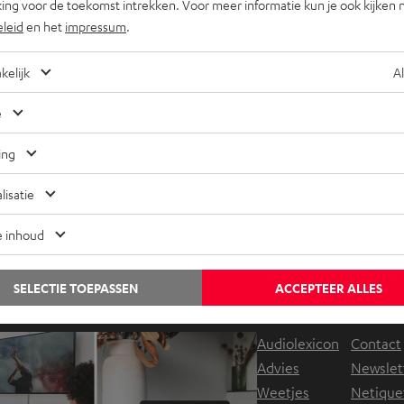
ing voor de toekomst intrekken. Voor meer informatie kun je ook kijken 
eleid
en het
impressum
.
eetjes
Ente
kelijk
Al
uziek om te studeren: vind je motivatie!
Hor
e
voo
f het nu gaat om huiswerk op school, het schrijven van je
ing
hesis aan de universiteit of dagelijkse taken op het werk:
Licht
oncentratie is altijd…
pret
lisatie
spee
e inhoud
Nog tips voor de blogredacteuren?
SELECTIE TOEPASSEN
ACCEPTEER ALLES
Neem contact met ons op
Audiolexicon
Contact
Advies
Newslet
Weetjes
Netique