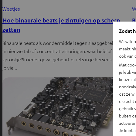
Weetjes
W
Hoe binaurale beats je zintuigen op scherp
B
zetten
b
Zodat he
Wij wille
Binaurale beats als wondermiddel tegen slaapgebrekOpent
H
maakt hi
in nieuwe tab of concentratiestoringen: waarheid of
e
ook van d
sprookje?In ieder geval gebeurt er iets in je hersens wanneer
s
Met cook
je via…
je leuk v
keuze: al
noodzake
dat ze w
die echt 
gebruik 
buiten de
activere
Je kunt 