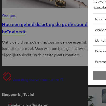
met werk
privacyb
Weetjes
W
Noodza
Hoe een geluidskaart op de pc de sound
M
Analys
beïnvloedt
O
Market
t
Matig geluid van pc’s en laptops vinden we eigenlijk
c
hartstikke normaal. Maar waarom is de geluidskwaliteit
Persona
eigenlijk zo slecht? In de eerste plaats komt dit…
Extern
Teufel support voor producten
O
Voor vragen over producten
p
e
Shoppen bij Teufel
n
t
8 weken proefluisteren