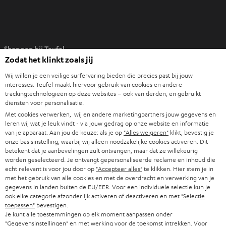
O
Shoppen bij Teufel
p
Zodat het klinkt zoals jij
e
8 weken proefluisteren
n
Wij willen je een veilige surfervaring bieden die precies past bij jouw
Direct van de fabrikant
interesses. Teufel maakt hiervoor gebruik van cookies en andere
t
trackingtechnologieën op deze websites – ook van derden, en gebruikt
7 Teufel stores
i
diensten voor personalisatie.
n
Met cookies verwerken, wij en andere marketingpartners jouw gegevens en
Audiolexicon
n
leren wij wat je leuk vindt - via jouw gedrag op onze website en informatie
Advies
van je apparaat. Aan jou de keuze: als je op
"Alles weigeren"
klikt, bevestig je
i
Weetjes
onze basisinstelling, waarbij wij alleen noodzakelijke cookies activeren. Dit
e
betekent dat je aanbevelingen zult ontvangen, maar dat ze willekeurig
Entertainment
u
worden geselecteerd. Je ontvangt gepersonaliseerde reclame en inhoud die
Shop NL
echt relevant is voor jou door op
"Accepteer alles"
te klikken. Hier stem je in
w
Shop BE
met het gebruik van alle cookies en met de overdracht en verwerking van je
e
gegevens in landen buiten de EU/EER. Voor een individuele selectie kun je
Contact
t
ook elke categorie afzonderlijk activeren of deactiveren en met
"Selectie
Newsletter
toepassen"
bevestigen.
a
Netiquette
Je kunt alle toestemmingen op elk moment aanpassen onder
b
"Gegevensinstellingen" en met werking voor de toekomst intrekken. Voor
Instellingen privacybeleid