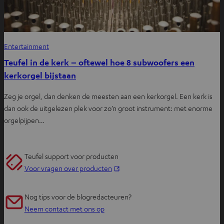
Entertainment
Teufel in de kerk – oftewel hoe 8 subwoofers een
kerkorgel bijstaan
Zeg je orgel, dan denken de meesten aan een kerkorgel. Een kerk is
dan ook de uitgelezen plek voor zo’n groot instrument: met enorme
orgelpijpen…
Teufel support voor producten
O
Voor vragen over producten
p
e
Nog tips voor de blogredacteuren?
n
Neem contact met ons op
t