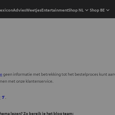
exicon
Advies
Weetjes
Entertainment
Shop NL
Shop BE
O
de
geen informatie met betrekking tot het bestelproces kunt aan
p
nemen met onze klantenservice.
e
n
r
.
t
i
thema lezen? Zo bereik je het blog team: