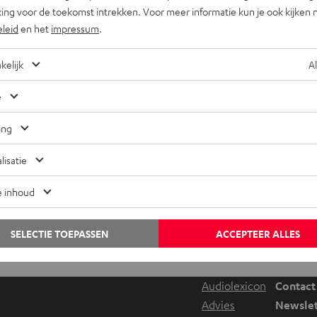
ing voor de toekomst intrekken. Voor meer informatie kun je ook kijken 
eleid
en het
impressum
.
kelijk
Al
e
Entertainment
A
ing
Star Wars: wat is de juiste volgorde? (plus
overzicht van alle series & films)
lisatie
e inhoud
SELECTIE TOEPASSEN
ACCEPTEER ALLES
Nog tips voor de blogredacteuren?
Neem contact met ons op
Audiolexicon
Contact
Advies
Newslet