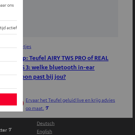
naar ons
tijd actief
dvies
, 
Weetjes
Keuzehulp: Teufel AIRY TWS PRO of REAL
BLUE TWS 3: welke bluetooth in-ear
koptelefoon past bij jou?
Ervaar het Teufel geluid live en krijg advies
O
op maat.
p
Deutsch
e
ter
English
n