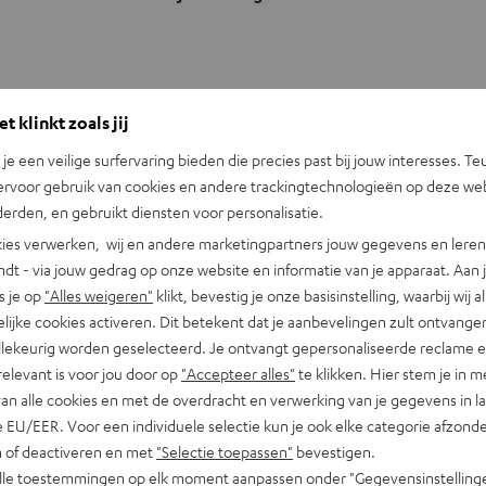
n
n
i
e
u
t klinkt zoals jij
w
n je een veilige surfervaring bieden die precies past bij jouw interesses. Te
e
ervoor gebruik van cookies en andere trackingtechnologieën op deze web
t
erden, en gebruikt diensten voor personalisatie.
a
ies verwerken, wij en andere marketingpartners jouw gegevens en leren 
b
8.00 tot 21.00 uur.
indt - via jouw gedrag op onze website en informatie van je apparaat. Aan 
s je op
"Alles weigeren"
klikt, bevestig je onze basisinstelling, waarbij wij a
lijke cookies activeren. Dit betekent dat je aanbevelingen zult ontvange
illekeurig worden geselecteerd. Je ontvangt gepersonaliseerde reclame 
relevant is voor jou door op
"Accepteer alles"
te klikken. Hier stem je in m
van alle cookies en met de overdracht en verwerking van je gegevens in 
 EU/EER. Voor een individuele selectie kun je ook elke categorie afzonder
n of deactiveren en met
"Selectie toepassen"
bevestigen.
alle toestemmingen op elk moment aanpassen onder "Gegevensinstelling