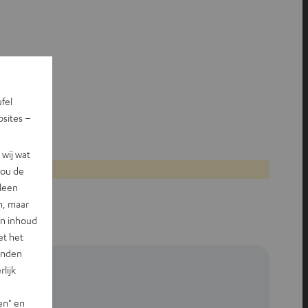
ufel
sites –
wij wat
jou de
lleen
n, maar
en inhoud
et het
landen
lijk
en" en