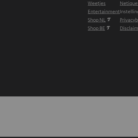
Weetjes
Netique
Entertainment
Instelli
Shop NL
Privacyb
Shop BE
Disclai