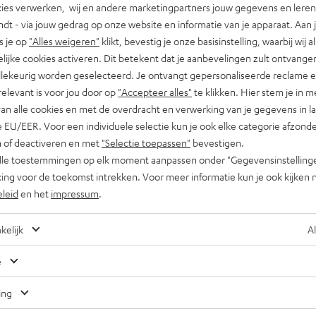
ies verwerken, wij en andere marketingpartners jouw gegevens en leren 
indt - via jouw gedrag op onze website en informatie van je apparaat. Aan 
s je op
"Alles weigeren"
klikt, bevestig je onze basisinstelling, waarbij wij a
lijke cookies activeren. Dit betekent dat je aanbevelingen zult ontvange
illekeurig worden geselecteerd. Je ontvangt gepersonaliseerde reclame 
relevant is voor jou door op
"Accepteer alles"
te klikken. Hier stem je in m
van alle cookies en met de overdracht en verwerking van je gegevens in 
 EU/EER. Voor een individuele selectie kun je ook elke categorie afzonder
n of deactiveren en met
"Selectie toepassen"
bevestigen.
alle toestemmingen op elk moment aanpassen onder "Gegevensinstelling
ing voor de toekomst intrekken. Voor meer informatie kun je ook kijken 
eleid
en het
impressum
.
kelijk
Al
Nog tips voor de blogredacteuren?
e
Neem contact met ons op
ing
Audiolexicon
Contact