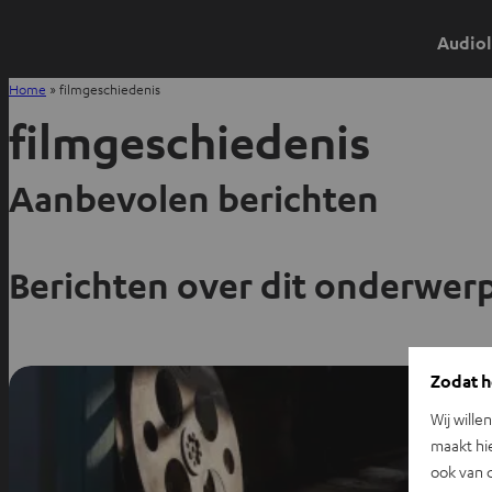
Audiol
Home
»
filmgeschiedenis
filmgeschiedenis
Aanbevolen berichten
Berichten over dit onderwer
Zodat he
Wij wille
maakt hi
ook van d