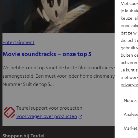
Met cook
je leuk v
keuze: al
noodzake
dat ze w
die echt 
Entertainment
gebruik 
Movie soundtracks – onze top 5
buiten de
activere
We hebben een top 5 met de beste filmsoundtracks voor jullie
Je kunt 
samengesteld. Een must voor ieder home cinema systeem.
met werk
Nummer 5 uit de top 5…
privacyb
Noodza
Teufel support voor producten
Analys
O
Voor vragen over producten
p
Market
e
Shoppen bij Teufel