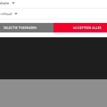
Advies
Newslet
lisatie
Weetjes
Netique
Entertainment
Instelli
e inhoud
Shop NL
Privacyb
Shop BE
Disclai
SELECTIE TOEPASSEN
ACCEPTEER ALLES