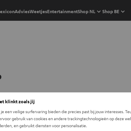
exicon
Advies
Weetjes
Entertainment
Shop NL
Shop BE
p
t klinkt zoals jij
n je een veilige surfervaring bieden die precies past bij jouw interesses. Te
ervoor gebruik van cookies en andere trackingtechnologieën op deze web
erden, en gebruikt diensten voor personalisatie.