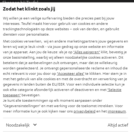
Shoppen bij Teufel
p
Zodat het klinkt zoals jij
e
8 weken proefluisteren
n
Wij willen je een veilige surfervaring bieden die precies past bij jouw
Direct van de fabrikant
interesses. Teufel maakt hiervoor gebruik van cookies en andere
t
trackingtechnologieën op deze websites – ook van derden, en gebruikt
7 Teufel stores
i
diensten voor personalisatie.
n
Met cookies verwerken, wij en andere marketingpartners jouw gegevens en
Audiolexicon
n
leren wij wat je leuk vindt - via jouw gedrag op onze website en informatie
Advies
van je apparaat. Aan jou de keuze: als je op
"Alles weigeren"
klikt, bevestig je
i
Weetjes
onze basisinstelling, waarbij wij alleen noodzakelijke cookies activeren. Dit
e
betekent dat je aanbevelingen zult ontvangen, maar dat ze willekeurig
Entertainment
u
worden geselecteerd. Je ontvangt gepersonaliseerde reclame en inhoud die
Shop NL
echt relevant is voor jou door op
"Accepteer alles"
te klikken. Hier stem je in
w
Shop BE
met het gebruik van alle cookies en met de overdracht en verwerking van je
e
gegevens in landen buiten de EU/EER. Voor een individuele selectie kun je
Contact
t
ook elke categorie afzonderlijk activeren of deactiveren en met
"Selectie
Newsletter
toepassen"
bevestigen.
a
Netiquette
Je kunt alle toestemmingen op elk moment aanpassen onder
b
"Gegevensinstellingen" en met werking voor de toekomst intrekken. Voor
Instellingen privacybeleid
meer informatie kun je ook kijken naar ons
privacybeleid
en het
impressum
.
Privacybeleid
Disclaimer
Noodzakelijk
Altijd actief
Deutsch