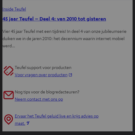
Inside Teufel
45 jaar Teufel – Deel 4: van 2010 tot gisteren
Vier 45 jaar Teufel met een tijdreis! In deel 4 van onze jubileumserie
duiken we in de jaren 2010: het decennium waarin internet mobiel
werd…
Teufel support voor producten
O
Voor vragen over producten
p
e
Nog tips voor de blogredacteuren?
n
Neem contact met ons op
t
i
Ervaar het Teufel geluid live en krijg advies op
n
O
maat.
n
p
i