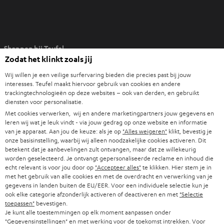
O
Shoppen bij Teufel
p
Zodat het klinkt zoals jij
e
8 weken proefluisteren
n
Wij willen je een veilige surfervaring bieden die precies past bij jouw
Direct van de fabrikant
interesses. Teufel maakt hiervoor gebruik van cookies en andere
t
trackingtechnologieën op deze websites – ook van derden, en gebruikt
7 Teufel stores
i
diensten voor personalisatie.
n
Met cookies verwerken, wij en andere marketingpartners jouw gegevens en
Audiolexicon
n
leren wij wat je leuk vindt - via jouw gedrag op onze website en informatie
Advies
van je apparaat. Aan jou de keuze: als je op
"Alles weigeren"
klikt, bevestig je
i
Weetjes
onze basisinstelling, waarbij wij alleen noodzakelijke cookies activeren. Dit
e
betekent dat je aanbevelingen zult ontvangen, maar dat ze willekeurig
Entertainment
u
worden geselecteerd. Je ontvangt gepersonaliseerde reclame en inhoud die
Shop NL
echt relevant is voor jou door op
"Accepteer alles"
te klikken. Hier stem je in
w
Shop BE
met het gebruik van alle cookies en met de overdracht en verwerking van je
e
gegevens in landen buiten de EU/EER. Voor een individuele selectie kun je
Contact
t
ook elke categorie afzonderlijk activeren of deactiveren en met
"Selectie
Newsletter
toepassen"
bevestigen.
a
Netiquette
Je kunt alle toestemmingen op elk moment aanpassen onder
b
"Gegevensinstellingen" en met werking voor de toekomst intrekken. Voor
Instellingen privacybeleid