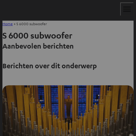
Home
»
S 6000 subwoofer
S 6000 subwoofer
Aanbevolen berichten
Berichten over dit onderwerp