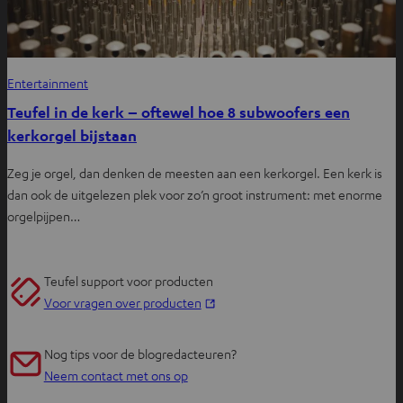
Entertainment
Teufel in de kerk – oftewel hoe 8 subwoofers een
kerkorgel bijstaan
Zeg je orgel, dan denken de meesten aan een kerkorgel. Een kerk is
dan ook de uitgelezen plek voor zo’n groot instrument: met enorme
orgelpijpen…
Teufel support voor producten
O
Voor vragen over producten
p
e
Nog tips voor de blogredacteuren?
n
Neem contact met ons op
t