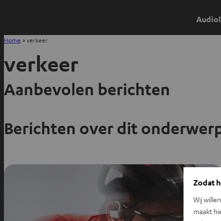
Audiol
Home
»
verkeer
verkeer
Aanbevolen berichten
Berichten over dit onderwer
Zodat he
Wij wille
maakt hi