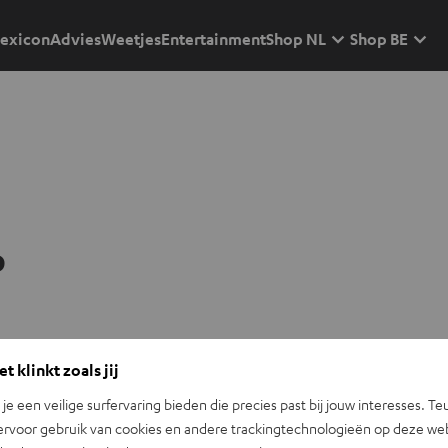
exicon
Advies
Weetjes
Entertainment
Shop NL
Shop BE
p
t klinkt zoals jij
n je een veilige surfervaring bieden die precies past bij jouw interesses. Te
ervoor gebruik van cookies en andere trackingtechnologieën op deze web