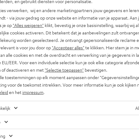
erden, en gebruikt diensten voor personalisatie.
ies verwerken, wij en andere marketingpartners jouw gegevens en leren 
indt - via jouw gedrag op onze website en informatie van je apparaat. Aan 
s je op
"Alles weigeren"
klikt, bevestig je onze basisinstelling, waarbij wij a
lijke cookies activeren. Dit betekent dat je aanbevelingen zult ontvange
illekeurig worden geselecteerd. Je ontvangt gepersonaliseerde reclame 
relevant is voor jou door op
"Accepteer alles"
te klikken. Hier stem je in m
van alle cookies en met de overdracht en verwerking van je gegevens in 
 EU/EER. Voor een individuele selectie kun je ook elke categorie afzonder
n of deactiveren en met
"Selectie toepassen"
bevestigen.
alle toestemmingen op elk moment aanpassen onder "Gegevensinstelling
ing voor de toekomst intrekken. Voor meer informatie kun je ook kijken 
eleid
en het
impressum
.
kelijk
Al
e
Nog tips voor de blogredacteuren?
Neem contact met ons op
ing