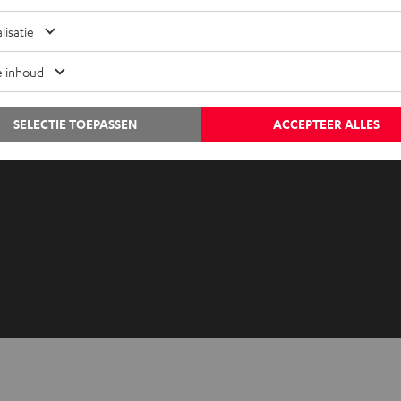
Audiolexicon
Contact
lisatie
Advies
Newslet
Weetjes
Netique
e inhoud
Entertainment
Instelli
Shop NL
Privacyb
SELECTIE TOEPASSEN
ACCEPTEER ALLES
Shop BE
Disclai