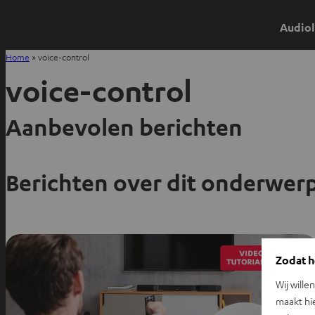
Audiol
Home
»
voice-control
voice-control
Aanbevolen berichten
Berichten over dit onderwer
Zodat he
Wij wille
maakt hi