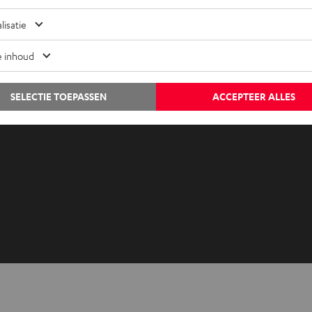
Audiolexicon
Contact
lisatie
Advies
Newslet
Weetjes
Netique
e inhoud
Entertainment
Instelli
Shop NL
Privacyb
SELECTIE TOEPASSEN
ACCEPTEER ALLES
Shop BE
Disclai