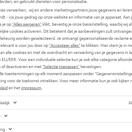
erden, en gebruikt diensten voor personalisatie.
ies verwerken, wij en andere marketingpartners jouw gegevens en leren 
indt - via jouw gedrag op onze website en informatie van je apparaat. Aan 
s je op
"Alles weigeren"
klikt, bevestig je onze basisinstelling, waarbij wij a
lijke cookies activeren. Dit betekent dat je aanbevelingen zult ontvange
illekeurig worden geselecteerd. Je ontvangt gepersonaliseerde reclame 
relevant is voor jou door op
"Accepteer alles"
te klikken. Hier stem je in m
van alle cookies en met de overdracht en verwerking van je gegevens in 
 EU/EER. Voor een individuele selectie kun je ook elke categorie afzonder
n of deactiveren en met
"Selectie toepassen"
bevestigen.
alle toestemmingen op elk moment aanpassen onder "Gegevensinstelling
ing voor de toekomst intrekken. Voor meer informatie kun je ook kijken 
eleid
en het
impressum
.
kelijk
Al
e
Nog tips voor de blogredacteuren?
Neem contact met ons op
ing