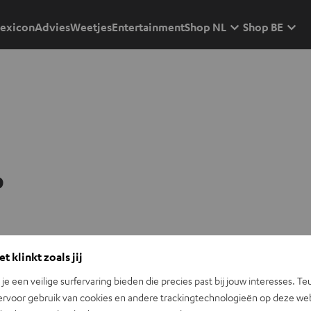
exicon
Advies
Weetjes
Entertainment
Shop NL
Shop BE
p
t klinkt zoals jij
n je een veilige surfervaring bieden die precies past bij jouw interesses. Te
ervoor gebruik van cookies en andere trackingtechnologieën op deze web