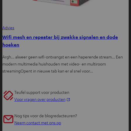
Advies
Wifi mesh en repeater bij zwakke signalen en dode
hoeken
Argh… alweer geen wifi-ontvangst en een haperende stream… Een
modern multimedia huishouden met video- en multiroom
streamingOpent in nieuwe tab kan er al snel voor…
Teufel support voor producten
O
Voor vragen over producten
p
e
Nog tips voor de blogredacteuren?
n
Neem contact met ons op
t