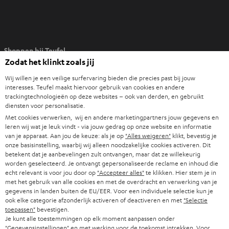
O
Shoppen bij Teufel
p
Zodat het klinkt zoals jij
e
8 weken proefluisteren
n
Wij willen je een veilige surfervaring bieden die precies past bij jouw
Direct van de fabrikant
t
interesses. Teufel maakt hiervoor gebruik van cookies en andere
trackingtechnologieën op deze websites – ook van derden, en gebruikt
7 Teufel stores
i
diensten voor personalisatie.
n
Met cookies verwerken, wij en andere marketingpartners jouw gegevens en
Audiolexicon
n
leren wij wat je leuk vindt - via jouw gedrag op onze website en informatie
Advies
van je apparaat. Aan jou de keuze: als je op
"Alles weigeren"
klikt, bevestig je
i
Weetjes
onze basisinstelling, waarbij wij alleen noodzakelijke cookies activeren. Dit
e
betekent dat je aanbevelingen zult ontvangen, maar dat ze willekeurig
Entertainment
u
worden geselecteerd. Je ontvangt gepersonaliseerde reclame en inhoud die
Shop NL
echt relevant is voor jou door op
"Accepteer alles"
te klikken. Hier stem je in
w
Shop BE
met het gebruik van alle cookies en met de overdracht en verwerking van je
e
gegevens in landen buiten de EU/EER. Voor een individuele selectie kun je
Contact
t
ook elke categorie afzonderlijk activeren of deactiveren en met
"Selectie
Newsletter
toepassen"
bevestigen.
a
Netiquette
Je kunt alle toestemmingen op elk moment aanpassen onder
b
"Gegevensinstellingen" en met werking voor de toekomst intrekken. Voor
Instellingen privacybeleid