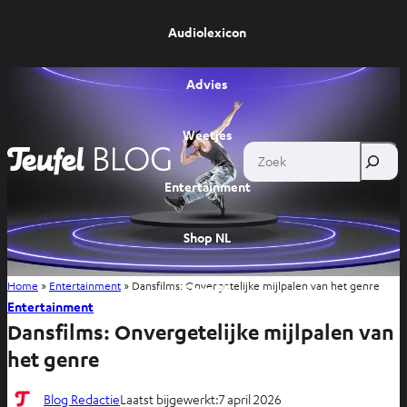
Audiolexicon
Advies
Weetjes
Zoek
Entertainment
Shop NL
Home
»
Entertainment
»
Dansfilms: Onvergetelijke mijlpalen van het genre
Shop BE
Entertainment
Dansfilms: Onvergetelijke mijlpalen van
het genre
Blog Redactie
Laatst bijgewerkt:
7 april 2026