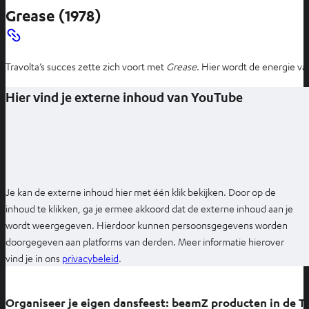
e
Grease (1978)
n
t
i
Travolta’s succes zette zich voort met
Grease
. Hier wordt de energie v
n
n
Hier vind je externe inhoud van YouTube
i
e
u
w
e
t
Je kan de externe inhoud hier met één klik bekijken. Door op de
a
inhoud te klikken, ga je ermee akkoord dat de externe inhoud aan je
b
wordt weergegeven. Hierdoor kunnen persoonsgegevens worden
doorgegeven aan platforms van derden. Meer informatie hierover
O
vind je in ons
privacybeleid
.
p
e
Organiseer je eigen dansfeest: beamZ producten in de T
n