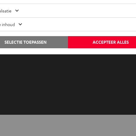
Audiolexicon
Contact
lisatie
Advies
Newslet
Weetjes
Netique
e inhoud
Entertainment
Instelli
Shop NL
Privacyb
SELECTIE TOEPASSEN
ACCEPTEER ALLES
Shop BE
Disclai