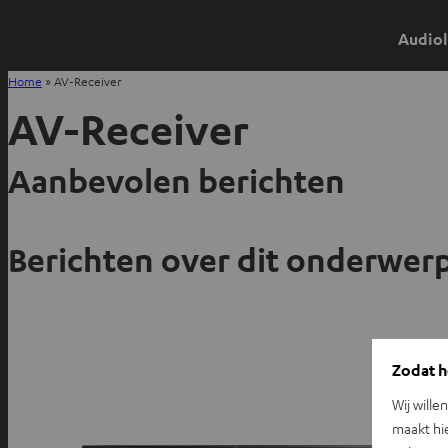
Audiol
Home
»
AV-Receiver
AV-Receiver
Aanbevolen berichten
Berichten over dit onderwer
Zodat he
Wij wille
maakt hi