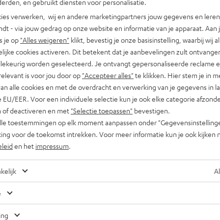
erden, en gebruikt diensten voor personalisatie.
ies verwerken, wij en andere marketingpartners jouw gegevens en leren 
indt - via jouw gedrag op onze website en informatie van je apparaat. Aan 
s je op
"Alles weigeren"
klikt, bevestig je onze basisinstelling, waarbij wij a
lijke cookies activeren. Dit betekent dat je aanbevelingen zult ontvange
illekeurig worden geselecteerd. Je ontvangt gepersonaliseerde reclame 
Advies
, 
Weetjes
relevant is voor jou door op
"Accepteer alles"
te klikken. Hier stem je in m
van alle cookies en met de overdracht en verwerking van je gegevens in 
Wanneer speakers ruisen – de zoektocht naar
 EU/EER. Voor een individuele selectie kun je ook elke categorie afzonder
pure sound
n of deactiveren en met
"Selectie toepassen"
bevestigen.
alle toestemmingen op elk moment aanpassen onder "Gegevensinstelling
Wanneer speakers ruisen of knisteren kan dat een flinke
ing voor de toekomst intrekken. Voor meer informatie kun je ook kijken 
domper op je luisterplezier zijn. Maar weet dat niet ieder ruisen
eleid
en het
impressum
.
ook een storing hoeft te…
kelijk
Al
e
Nog tips voor de blogredacteuren?
Neem contact met ons op
ing