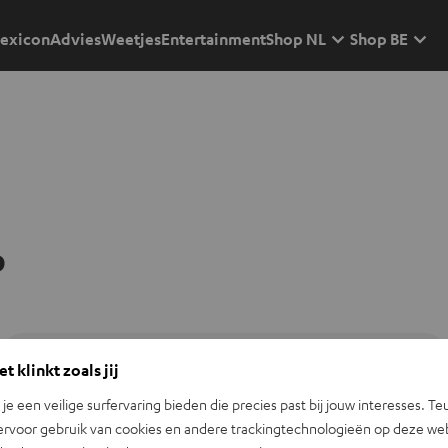
exicon
Advies
Weetjes
Entertainment
Shop NL
Shop BE
p
t klinkt zoals jij
n je een veilige surfervaring bieden die precies past bij jouw interesses. Te
ervoor gebruik van cookies en andere trackingtechnologieën op deze web