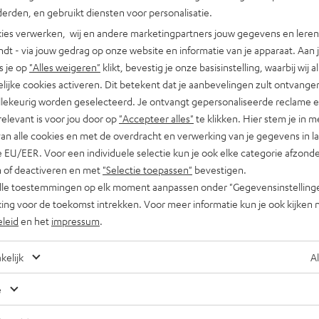
erden, en gebruikt diensten voor personalisatie.
ies verwerken, wij en andere marketingpartners jouw gegevens en leren 
indt - via jouw gedrag op onze website en informatie van je apparaat. Aan 
s je op
"Alles weigeren"
klikt, bevestig je onze basisinstelling, waarbij wij a
lijke cookies activeren. Dit betekent dat je aanbevelingen zult ontvange
illekeurig worden geselecteerd. Je ontvangt gepersonaliseerde reclame 
relevant is voor jou door op
"Accepteer alles"
te klikken. Hier stem je in m
van alle cookies en met de overdracht en verwerking van je gegevens in 
 EU/EER. Voor een individuele selectie kun je ook elke categorie afzonder
n of deactiveren en met
"Selectie toepassen"
bevestigen.
alle toestemmingen op elk moment aanpassen onder "Gegevensinstelling
ing voor de toekomst intrekken. Voor meer informatie kun je ook kijken 
eleid
en het
impressum
.
kelijk
Al
e
Nog tips voor de blogredacteuren?