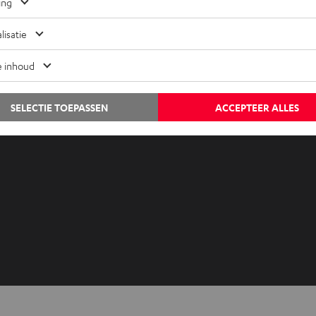
Neem contact met ons op
ing
Audiolexicon
Contact
lisatie
Advies
Newslet
e inhoud
Weetjes
Netique
Entertainment
Instelli
SELECTIE TOEPASSEN
ACCEPTEER ALLES
Shop NL
Privacyb
Shop BE
Disclai