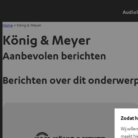
Audiol
Home
»
König & Meyer
König & Meyer
Aanbevolen berichten
Berichten over dit onderwer
Zodat he
Wij wille
maakt hi