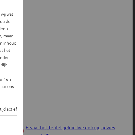
wij wat
jou de
lleen
n, maar
en inhoud
et het
landen
lijk
en" en
naar ons
tijd actief
Ervaar het Teufel geluid live en krijg advies