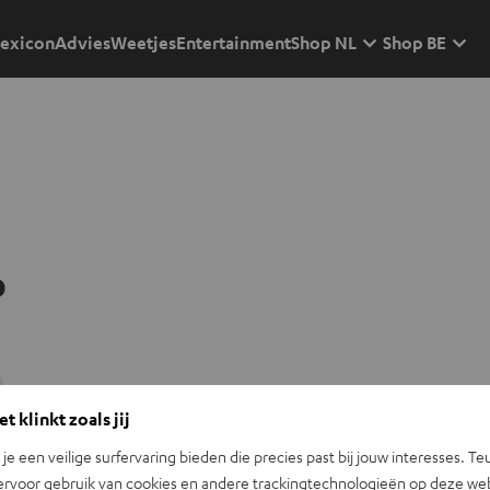
exicon
Advies
Weetjes
Entertainment
Shop NL
Shop BE
p
t klinkt zoals jij
n je een veilige surfervaring bieden die precies past bij jouw interesses. Te
ervoor gebruik van cookies en andere trackingtechnologieën op deze web