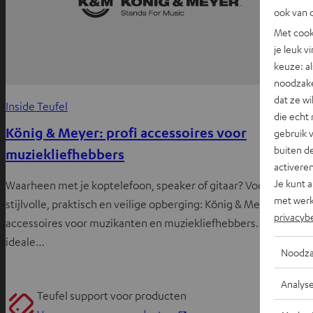
ook van d
Met cook
je leuk v
keuze: al
noodzake
dat ze w
Inside Teufel
die echt 
König & Meyer: profi accessoires voor
gebruik 
buiten de
muziekliefhebbers
activere
Je kunt 
Waarheen met je koptelefoon, speaker of gitaar? Voor een
met werk
stijlvolle, praktisch en veilige opberging: König & Meyer heeft
privacyb
accessoires voor muzikanten en muziekliefhebbers. De
ideale…
Noodza
Analys
Teufel support voor producten