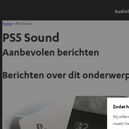
Audiol
Home
»
PS5 Sound
PS5 Sound
Aanbevolen berichten
Berichten over dit onderwer
Zodat he
Wij wille
maakt hi