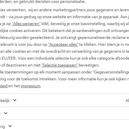
erden, en gebruikt diensten voor personalisatie.
ies verwerken, wij en andere marketingpartners jouw gegevens en leren 
indt - via jouw gedrag op onze website en informatie van je apparaat. Aan 
s je op
"Alles weigeren"
klikt, bevestig je onze basisinstelling, waarbij wij a
lijke cookies activeren. Dit betekent dat je aanbevelingen zult ontvange
illekeurig worden geselecteerd. Je ontvangt gepersonaliseerde reclame 
relevant is voor jou door op
"Accepteer alles"
te klikken. Hier stem je in m
van alle cookies en met de overdracht en verwerking van je gegevens in 
 EU/EER. Voor een individuele selectie kun je ook elke categorie afzonder
n of deactiveren en met
"Selectie toepassen"
bevestigen.
alle toestemmingen op elk moment aanpassen onder "Gegevensinstelling
ing voor de toekomst intrekken. Voor meer informatie kun je ook kijken 
eleid
en het
impressum
.
kelijk
Al
e
Nog tips voor de blogredacteuren?
Neem contact met ons op
ing