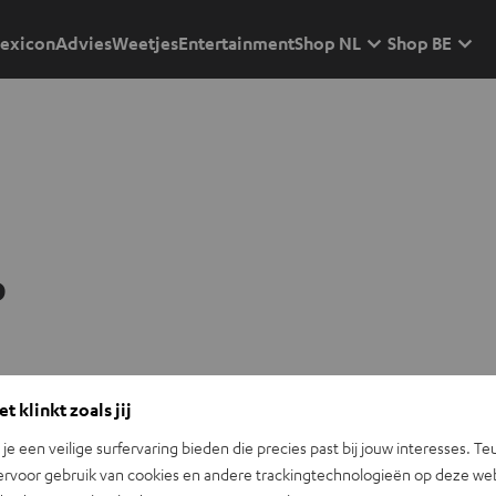
exicon
Advies
Weetjes
Entertainment
Shop NL
Shop BE
p
t klinkt zoals jij
n je een veilige surfervaring bieden die precies past bij jouw interesses. Te
ervoor gebruik van cookies en andere trackingtechnologieën op deze web