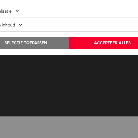
Audiolexicon
Contact
lisatie
Advies
Newslet
Weetjes
Netique
e inhoud
Entertainment
Instelli
Shop NL
Privacyb
SELECTIE TOEPASSEN
ACCEPTEER ALLES
Shop BE
Disclai