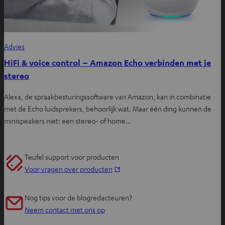
Advies
HiFi & voice control – Amazon Echo verbinden met je
stereo
Alexa, de spraakbesturingssoftware van Amazon, kan in combinatie
met de Echo luidsprekers, behoorlijk wat. Maar één ding kunnen de
minispeakers niet: een stereo- of home…
Teufel support voor producten
O
Voor vragen over producten
p
e
Nog tips voor de blogredacteuren?
n
Neem contact met ons op
t