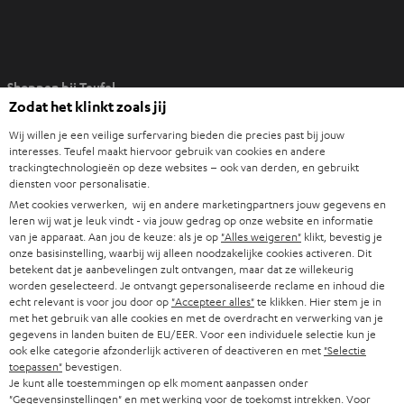
O
Shoppen bij Teufel
p
Zodat het klinkt zoals jij
e
8 weken proefluisteren
n
Wij willen je een veilige surfervaring bieden die precies past bij jouw
Direct van de fabrikant
interesses. Teufel maakt hiervoor gebruik van cookies en andere
t
trackingtechnologieën op deze websites – ook van derden, en gebruikt
7 Teufel stores
i
diensten voor personalisatie.
n
Met cookies verwerken, wij en andere marketingpartners jouw gegevens en
Audiolexicon
n
leren wij wat je leuk vindt - via jouw gedrag op onze website en informatie
Advies
van je apparaat. Aan jou de keuze: als je op
"Alles weigeren"
klikt, bevestig je
i
Weetjes
onze basisinstelling, waarbij wij alleen noodzakelijke cookies activeren. Dit
e
betekent dat je aanbevelingen zult ontvangen, maar dat ze willekeurig
Entertainment
u
worden geselecteerd. Je ontvangt gepersonaliseerde reclame en inhoud die
Shop NL
echt relevant is voor jou door op
"Accepteer alles"
te klikken. Hier stem je in
w
Shop BE
met het gebruik van alle cookies en met de overdracht en verwerking van je
e
gegevens in landen buiten de EU/EER. Voor een individuele selectie kun je
Contact
t
ook elke categorie afzonderlijk activeren of deactiveren en met
"Selectie
Newsletter
toepassen"
bevestigen.
a
Netiquette
Je kunt alle toestemmingen op elk moment aanpassen onder
b
"Gegevensinstellingen" en met werking voor de toekomst intrekken. Voor
Instellingen privacybeleid