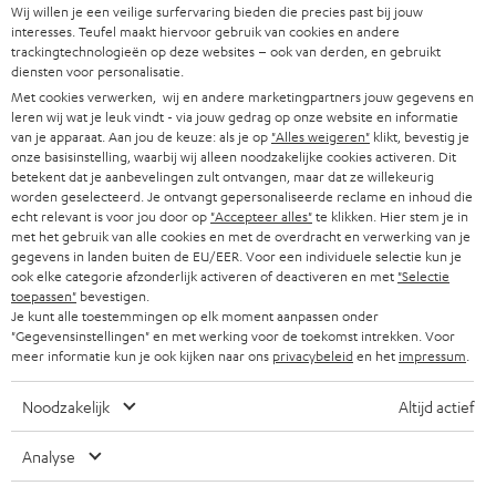
n
Wij willen je een veilige surfervaring bieden die precies past bij jouw
Direct van de fabrikant
interesses. Teufel maakt hiervoor gebruik van cookies en andere
t
trackingtechnologieën op deze websites – ook van derden, en gebruikt
7 Teufel stores
i
diensten voor personalisatie.
n
Met cookies verwerken, wij en andere marketingpartners jouw gegevens en
Audiolexicon
n
leren wij wat je leuk vindt - via jouw gedrag op onze website en informatie
Advies
van je apparaat. Aan jou de keuze: als je op
"Alles weigeren"
klikt, bevestig je
i
Weetjes
onze basisinstelling, waarbij wij alleen noodzakelijke cookies activeren. Dit
e
betekent dat je aanbevelingen zult ontvangen, maar dat ze willekeurig
Entertainment
u
worden geselecteerd. Je ontvangt gepersonaliseerde reclame en inhoud die
Shop NL
echt relevant is voor jou door op
"Accepteer alles"
te klikken. Hier stem je in
w
Shop BE
met het gebruik van alle cookies en met de overdracht en verwerking van je
e
gegevens in landen buiten de EU/EER. Voor een individuele selectie kun je
Contact
t
ook elke categorie afzonderlijk activeren of deactiveren en met
"Selectie
Newsletter
toepassen"
bevestigen.
a
Netiquette
Je kunt alle toestemmingen op elk moment aanpassen onder
b
"Gegevensinstellingen" en met werking voor de toekomst intrekken. Voor
Instellingen privacybeleid
meer informatie kun je ook kijken naar ons
privacybeleid
en het
impressum
.
Privacybeleid
Disclaimer
Noodzakelijk
Altijd actief
Deutsch
English
Analyse
Français