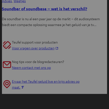
Advies
, 
Weetjes
Soundbar of soundbase – wat is het verschil?
De soundbar is nu al een paar jaar op de markt – dit audiosysteem
biedt een compacte oplossing waarmee je het geluid van je tv…
Teufel support voor producten
O
Voor vragen over producten
p
e
Nog tips voor de blogredacteuren?
n
Neem contact met ons op
t
i
Ervaar het Teufel geluid live en krijg advies op
n
O
maat.
n
p
i
e
e
n
u