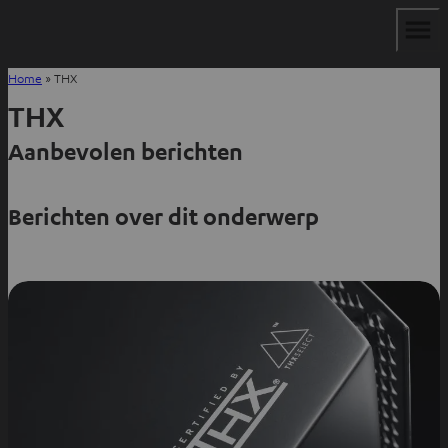
Home
»
THX
THX
Aanbevolen berichten
Berichten over dit onderwerp