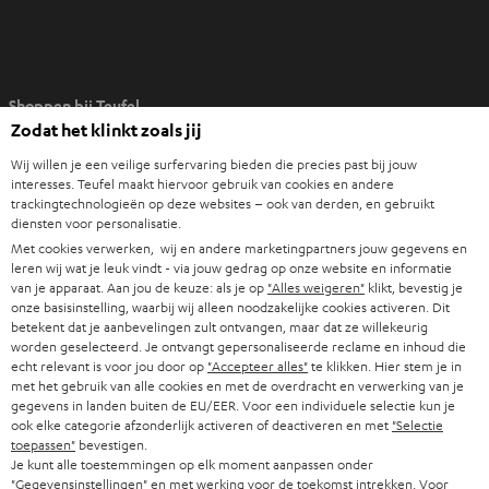
O
Shoppen bij Teufel
p
Zodat het klinkt zoals jij
e
8 weken proefluisteren
n
Wij willen je een veilige surfervaring bieden die precies past bij jouw
Direct van de fabrikant
t
interesses. Teufel maakt hiervoor gebruik van cookies en andere
trackingtechnologieën op deze websites – ook van derden, en gebruikt
7 Teufel stores
i
diensten voor personalisatie.
n
Met cookies verwerken, wij en andere marketingpartners jouw gegevens en
Audiolexicon
n
leren wij wat je leuk vindt - via jouw gedrag op onze website en informatie
Advies
van je apparaat. Aan jou de keuze: als je op
"Alles weigeren"
klikt, bevestig je
i
Weetjes
onze basisinstelling, waarbij wij alleen noodzakelijke cookies activeren. Dit
e
betekent dat je aanbevelingen zult ontvangen, maar dat ze willekeurig
Entertainment
u
worden geselecteerd. Je ontvangt gepersonaliseerde reclame en inhoud die
Shop NL
echt relevant is voor jou door op
"Accepteer alles"
te klikken. Hier stem je in
w
Shop BE
met het gebruik van alle cookies en met de overdracht en verwerking van je
e
gegevens in landen buiten de EU/EER. Voor een individuele selectie kun je
Contact
t
ook elke categorie afzonderlijk activeren of deactiveren en met
"Selectie
Newsletter
toepassen"
bevestigen.
a
Netiquette
Je kunt alle toestemmingen op elk moment aanpassen onder
b
"Gegevensinstellingen" en met werking voor de toekomst intrekken. Voor
Instellingen privacybeleid