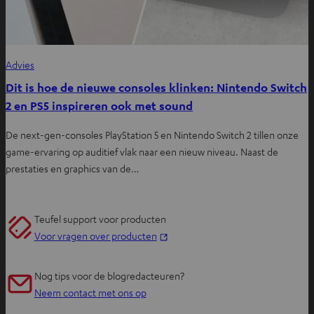
Advies
Dit is hoe de nieuwe consoles klinken: Nintendo Switch
2 en PS5 inspireren ook met sound
De next-gen-consoles PlayStation 5 en Nintendo Switch 2 tillen onze
game-ervaring op auditief vlak naar een nieuw niveau. Naast de
prestaties en graphics van de…
Teufel support voor producten
O
Voor vragen over producten
p
e
Nog tips voor de blogredacteuren?
n
Neem contact met ons op
t