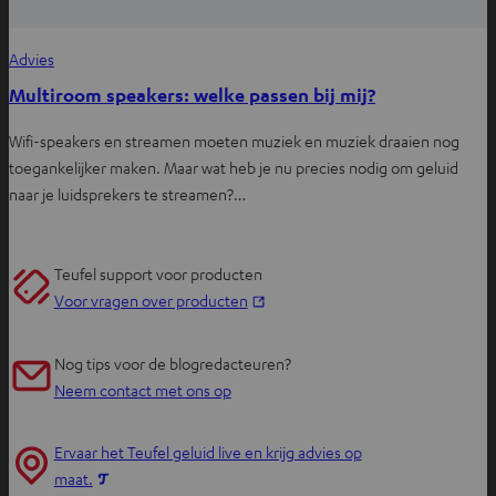
Advies
Multiroom speakers: welke passen bij mij?
Wifi-speakers en streamen moeten muziek en muziek draaien nog
toegankelijker maken. Maar wat heb je nu precies nodig om geluid
naar je luidsprekers te streamen?…
Teufel support voor producten
O
Voor vragen over producten
p
e
Nog tips voor de blogredacteuren?
n
Neem contact met ons op
t
i
Ervaar het Teufel geluid live en krijg advies op
n
O
maat.
n