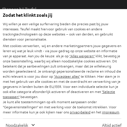
O
Shoppen bij Teufel
p
Zodat het klinkt zoals jij
e
8 weken proefluisteren
n
Wij willen je een veilige surfervaring bieden die precies past bij jouw
Direct van de fabrikant
interesses. Teufel maakt hiervoor gebruik van cookies en andere
t
trackingtechnologieën op deze websites – ook van derden, en gebruikt
7 Teufel stores
i
diensten voor personalisatie.
n
Met cookies verwerken, wij en andere marketingpartners jouw gegevens en
Audiolexicon
n
leren wij wat je leuk vindt - via jouw gedrag op onze website en informatie
Advies
van je apparaat. Aan jou de keuze: als je op
"Alles weigeren"
klikt, bevestig je
i
Weetjes
onze basisinstelling, waarbij wij alleen noodzakelijke cookies activeren. Dit
e
betekent dat je aanbevelingen zult ontvangen, maar dat ze willekeurig
Entertainment
u
worden geselecteerd. Je ontvangt gepersonaliseerde reclame en inhoud die
Shop NL
echt relevant is voor jou door op
"Accepteer alles"
te klikken. Hier stem je in
w
Shop BE
met het gebruik van alle cookies en met de overdracht en verwerking van je
e
gegevens in landen buiten de EU/EER. Voor een individuele selectie kun je
Contact
t
ook elke categorie afzonderlijk activeren of deactiveren en met
"Selectie
Newsletter
toepassen"
bevestigen.
a
Netiquette
Je kunt alle toestemmingen op elk moment aanpassen onder
b
"Gegevensinstellingen" en met werking voor de toekomst intrekken. Voor
Instellingen privacybeleid
meer informatie kun je ook kijken naar ons
privacybeleid
en het
impressum
.
Privacybeleid
Disclaimer
Noodzakelijk
Altijd actief