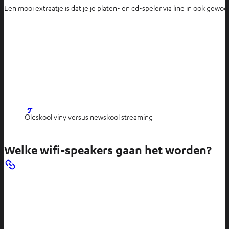
Een mooi extraatje is dat je je platen- en cd-speler via line in ook gew
O
Oldskool viny versus newskool streaming
p
e
Welke wifi-speakers gaan het worden?
n
t
i
n
n
i
e