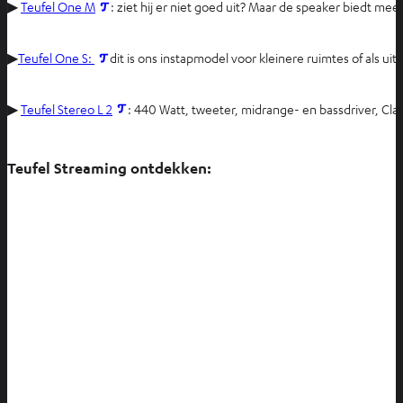
O
▶
Teufel One M
: ziet hij er niet goed uit? Maar de speaker biedt 
p
e
O
▶
Teufel One S:
dit is ons instapmodel voor kleinere ruimtes of als 
n
p
t
e
O
▶
Teufel Stereo L 2
: 440 Watt, tweeter, midrange- en bassdriver, Cla
i
n
p
n
t
e
n
i
Teufel Streaming ontdekken:
n
i
n
t
e
n
i
u
i
n
w
e
n
e
u
i
t
w
e
a
e
u
b
t
w
a
e
b
t