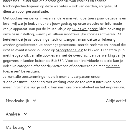
interesses. Teufel maakt hiervoor gebruik van cookies en andere
t
trackingtechnologieën op deze websites – ook van derden, en gebruikt
7 Teufel stores
i
diensten voor personalisatie.
n
Met cookies verwerken, wij en andere marketingpartners jouw gegevens en
Audiolexicon
n
leren wij wat je leuk vindt - via jouw gedrag op onze website en informatie
Advies
van je apparaat. Aan jou de keuze: als je op
"Alles weigeren"
klikt, bevestig je
i
Weetjes
onze basisinstelling, waarbij wij alleen noodzakelijke cookies activeren. Dit
e
betekent dat je aanbevelingen zult ontvangen, maar dat ze willekeurig
Entertainment
u
worden geselecteerd. Je ontvangt gepersonaliseerde reclame en inhoud die
Shop NL
echt relevant is voor jou door op
"Accepteer alles"
te klikken. Hier stem je in
w
Shop BE
met het gebruik van alle cookies en met de overdracht en verwerking van je
e
gegevens in landen buiten de EU/EER. Voor een individuele selectie kun je
Contact
t
ook elke categorie afzonderlijk activeren of deactiveren en met
"Selectie
Newsletter
toepassen"
bevestigen.
a
Netiquette
Je kunt alle toestemmingen op elk moment aanpassen onder
b
"Gegevensinstellingen" en met werking voor de toekomst intrekken. Voor
Instellingen privacybeleid
meer informatie kun je ook kijken naar ons
privacybeleid
en het
impressum
.
Privacybeleid
Disclaimer
Noodzakelijk
Altijd actief
Deutsch
English
Analyse
Français
Nederlands
Marketing