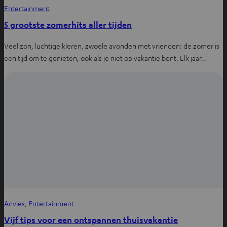
Entertainment
5 grootste zomerhits aller tijden
Veel zon, luchtige kleren, zwoele avonden met vrienden: de zomer is
een tijd om te genieten, ook als je niet op vakantie bent. Elk jaar…
Advies
, 
Entertainment
Vijf tips voor een ontspannen thuisvakantie