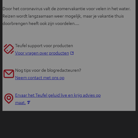
Door het coronavirus valt de zomervakantie voor velen in het water.
Reizen wordt langzaamaan weer mogelijk, maar je vakantie thuis
doorbrengen heeft ook zijn voordelen.…
Teufel support voor producten
O
Voor vragen over producten
p
e
Nog tips voor de blogredacteuren?
n
Neem contact met ons op
t
i
Ervaar het Teufel geluid live en krijg advies op
n
O
maat.
n
p
i
e
e
n
u
t
w