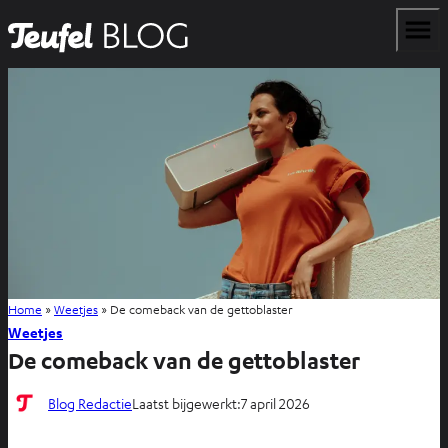
Home
»
Weetjes
»
De comeback van de gettoblaster
Weetjes
De comeback van de gettoblaster
Blog Redactie
Laatst bijgewerkt:
7 april 2026