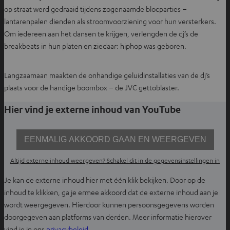
op straat werd gedraaid tijdens zogenaamde blocparties –
lantarenpalen dienden als stroomvoorziening voor hun versterkers.
Om iedereen aan het dansen te krijgen, verlengden de dj’s de
breakbeats in hun platen en ziedaar: hiphop was geboren.
Langzaamaan maakten de onhandige geluidinstallaties van de dj’s
plaats voor de handige boombox – de JVC gettoblaster.
Hier vind je externe inhoud van YouTube
EENMALIG AKKOORD GAAN EN WEERGEVEN
Altijd externe inhoud weergeven? Schakel dit in de gegevensinstellingen in
Je kan de externe inhoud hier met één klik bekijken. Door op de
inhoud te klikken, ga je ermee akkoord dat de externe inhoud aan je
wordt weergegeven. Hierdoor kunnen persoonsgegevens worden
doorgegeven aan platforms van derden. Meer informatie hierover
O
vind je in ons
privacybeleid
.