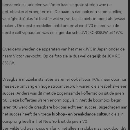
benadeelde staddelen van Amerikaanse grote steden won de
gettoblaster al vroeg terrein. De naam is dan ook een samenstelling
van: ‘ghetto’ plus ’to blast’ – wat vrij vertaald zoiets inhoudt als ‘lawaai
maken’. De eerste modellen ontstonden al eind ’70 en een van de
eerste cult-apparaten was de legendarische JVC RC-838JW uit 1978.
Overigens werden de apparaten van het merk JVC in Japan onder de
naam Victor verkocht. Op de foto zie je dus wel degelijk de JCV RC-
838JW.
Draagbare muziekinstallaties waren er ook al voor 1976, maar door hun
massieve omvang en hoge stroomverbruik waren die allesbehalve een
succes. Anders was dit met de zogenaamde kofferradio’s uit de jaren
’50. Deze koffertjes waren enorm populair. Met de boombox begin
jaren ’80 werd de draagbare box pas echt een succes. Bijgedragen aan
het succes heeft de vroege
hiphop- en breakdance cultuur
die zijn
oorsprong heeft in het New York uit de jaren ’70.
Een wilde tijd waar disco en funk niet alleen in clubs maar ook door dj’s