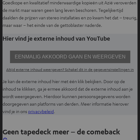
Goedkope en kwalitatief minderwaardige kopieën uit Azië veroverden
de markt maar waren geen lang leven beschoren. Tegelijkertijd
daalden de prijzen van stereo installaties en zo kwam het dat – treurig,
maar waar – het einde van de gettoblaster naderde.
Hier vind je externe inhoud van YouTube
EENMALIG AKKOORD GAAN EN WEERGEVEN
Altijd externe inhoud weergeven? Schakel dit in de gegevensinstellingen in
Je kan de externe inhoud hier met één klik bekijken. Door op de
inhoud te klikken, ga je ermee akkoord dat de externe inhoud aan je
wordt weergegeven. Hierdoor kunnen persoonsgegevens worden
doorgegeven aan platforms van derden. Meer informatie hierover
O
vind je in ons
privacybeleid
.
p
e
Geen tapedeck meer – de comeback
n