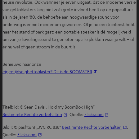
heuse revolutie. Ook wanneer je ervan uitgaat, dat de moderne versie
van gettoblasters lang niet zo’n grote invloed heeft op de popcultuur
als in de jaren ’80, de behoefte aan hoogwaardige sound voor
onderweg is er niet minder om geworden. Of je nu een tuinfeest hebt,
naar het stand of park gaat: een portable speaker is dé mogelijkheid
om van je lievelingssound te genieten op alle plekken waar je wilt – of
er nu wel of geen stroom in de buurt is.
Benieuwd naar onze
O
eigentijdse ghettoblaster? Dit is de BOOMSTER
.
p
e
n
t
Titelbild: © Sean Davis „Hold my BoomBox High“
i
Bestimmte Rechte vorbehalten
. Quelle:
Flickr.com
n
n
Bild 1: © pashtun1 „JVC RC 838“
Bestimmte Rechte vorbehalten
.
i
Quelle:
Flickr.com
e