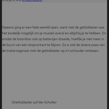
p
e
n
t
Opeens ging er een hele wereld open, want met de gettoblaster was
i
het eindelijk mogelijk om je muziek overal en altijd bij je te hebben. En
n
omdat de boombox ook op batterijen draaide, hoefde je niet meer in
n
de buurt van een stopcontact te blijven. Zo is ook de stoere pose van
i
de trotse eigenaar met de gettoblaster op z’n schouder ontstaan.
e
u
w
e
t
a
b
Ghettoblaster auf der Schulter