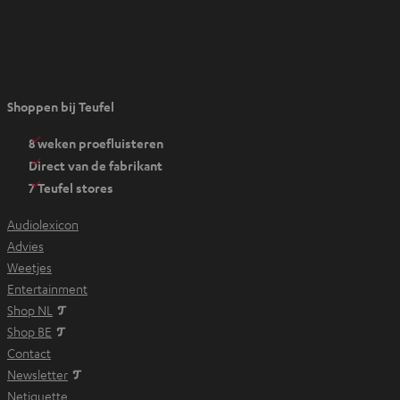
O
Shoppen bij Teufel
p
e
8 weken proefluisteren
n
Direct van de fabrikant
t
7 Teufel stores
i
n
Audiolexicon
n
Advies
i
Weetjes
e
Entertainment
u
Shop NL
w
Shop BE
e
Contact
t
Newsletter
a
Netiquette