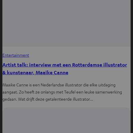
Entertainment
Artist talk: interview met een Rotterdamse illustrator
& kunstenaar, Maaike Canne
Maaike Canne is een Nederlandse illustrator die elke uitdaging
aangaat. Zo heeft ze onlangs met Teufel een leuke samenwerking
gedaan. Wat drijft deze getalenteerde illustrator…