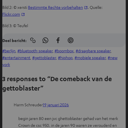
u
Bild 2: © xersti
Bestimmte Rechte vorbehalten
. Quelle:
w
Flickr.com
e
Bild 3: © Teufel
t
a
Deel bericht:
b
Koppeling
D
D
D
naar
e
e
e
berlijn
, 
bluetooth-speaker
, 
boombox
, 
draagbare speaker
, 
klembord
kopiëren
e
e
e
entertainment
, 
gettoblaster
, 
hiphop
, 
mobiele speaker
, 
new
l
l
l
york
o
o
o
3 responses to “De comeback van de
p
p
p
W
F
P
gettoblaster”
h
a
i
a
c
n
Harm Schreuder
19 januari 2026
t
e
t
s
b
e
begin jaren 80 een jvc ghettoblaster gehad van het merk
a
o
r
Crown de csc 950. in de jaren 90 waren ze verouderd en
p
o
e