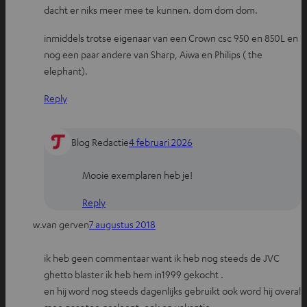
dacht er niks meer mee te kunnen. dom dom dom.
p
k
s
t
inmiddels trotse eigenaar van een Crown csc 950 en 850L en
nog een paar andere van Sharp, Aiwa en Philips ( the
elephant).
Reply
Blog Redactie
4 februari 2026
Mooie exemplaren heb je!
Reply
w.van gerven
7 augustus 2018
ik heb geen commentaar want ik heb nog steeds de JVC
ghetto blaster ik heb hem in1999 gekocht .
en hij word nog steeds dagenlijks gebruikt ook word hij overal
mee naar toe gesleept ,ook op vakantie