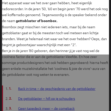
Het apparaat waar we het over gaan hebben, heet eigenlijk
radiorecorder. In de jaren ’50, ’60 en begin jaren ’70 werd het ook nog
wel kofferradio genoemd. Tegenwoordig is de speaker bekend onder
de naam
gettoblaster of boombox.
Boombox zegt misschien niet iedereen iets, maar bij de naam
gettoblaster gaat er bij de meesten toch wel meteen een lichtje
branden. Weet je helemaal niet waar we het over hebben? Oeps, dan
begint je geboortejaar waarschijnlijk met een “2”.
Ben je in de jaren ’80 geboren, dan herinner jij je vast nog wel de
coolness factor die er aan de gettoblaster kleefde. En hoe zeer
sommige productdesigners het ook hebben geprobeerd: hierna heeft
geen enkele muziekinstallatie het ‘coolness & joie de vivre’-aura van
de gettoblaster ooit nog weten te evenaren.
1.
Back in time – de geschiedenis van de gettoblaster
2.
De gettoblaster – hifi op je schouders
3.
Geen tapedeck meer – de comeback