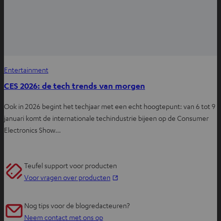
Entertainment
CES 2026: de tech trends van morgen
Ook in 2026 begint het techjaar met een echt hoogtepunt: van 6 tot 9
januari komt de internationale techindustrie bijeen op de Consumer
Electronics Show…
Teufel support voor producten
O
Voor vragen over producten
p
e
Nog tips voor de blogredacteuren?
n
Neem contact met ons op