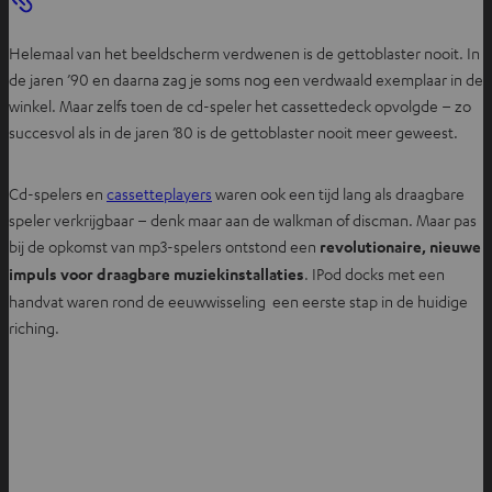
t
i
Helemaal van het beeldscherm verdwenen is de gettoblaster nooit. In
n
de jaren ’90 en daarna zag je soms nog een verdwaald exemplaar in de
n
winkel. Maar zelfs toen de cd-speler het cassettedeck opvolgde – zo
i
succesvol als in de jaren ’80 is de gettoblaster nooit meer geweest.
e
u
w
Cd-spelers en
cassetteplayers
waren ook een tijd lang als draagbare
e
speler verkrijgbaar – denk maar aan de walkman of discman. Maar pas
t
bij de opkomst van mp3-spelers ontstond een
revolutionaire, nieuwe
a
impuls voor draagbare muziekinstallaties
. IPod docks met een
b
handvat waren rond de eeuwwisseling een eerste stap in de huidige
riching.