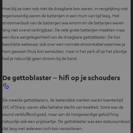
Hoe blij ze toen ook met de draagbare box waren, in vergelijking met
tegenwoordig waren de batterijen in een mum van tijd leeg. Het
stroomverbuik van de batterijen was enorm en de batterijen waren
lang niet overal verkrijgbaar. De vele grote batterijen maakten maar
een dure aangelegenheid van de draagbare gettoblaster. De box
beschikte weliswaar ook over een normale stroomkabel waarmee je
hem gewoon thuis kon aansluiten, maar in het park of op het pleintje
had je natuurlijk geen stroom bij de hand.
De gettoblaster – hifi op je schouders
De meeste gettoblasters, de bekendste merken waren toentertijd
JVC of Sharp, waren alles behalve slecht van kwaliteit. Soms was de
sound verbluffend goed, maar aan dit hoogwaardige geluid hing
natuurlijk ook een prijskaartje. De gettoblaster was een statussymbool
dat lang niet iedereen zich kon veroorloven.