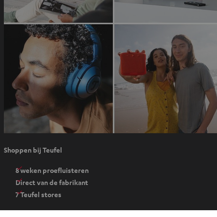
e
u
w
e
t
a
b
O
Shoppen bij Teufel
p
e
8 weken proefluisteren
n
Direct van de fabrikant
t
7 Teufel stores
i
n
Audiolexicon