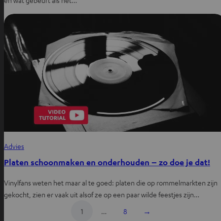
en wat gebeurt als het…
Advies
Platen schoonmaken en onderhouden – zo doe je dat!
Vinylfans weten het maar al te goed: platen die op rommelmarkten zijn
gekocht, zien er vaak uit alsof ze op een paar wilde feestjes zijn…
1
…
8
→