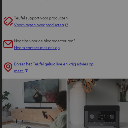
Teufel support voor producten
O
Voor vragen over producten
p
e
Nog tips voor de blogredacteuren?
n
Neem contact met ons op
t
i
Ervaar het Teufel geluid live en krijg advies op
n
O
maat.
n
p
i
e
e
n
u
t
w
i
e
n
t
n
a
i
b