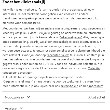
Zodat het klinkt zoals jij
n
Advies
i
Wij willen je een veilige surfervaring bieden die precies past bij jouw
Weetjes
e
interesses. Teufel maakt hiervoor gebruik van cookies en andere
Entertainment
trackingtechnologieën op deze websites – ook van derden, en gebruikt
u
Shop NL
diensten voor personalisatie.
w
Shop BE
Met cookies verwerken, wij en andere marketingpartners jouw gegevens en
e
leren wij wat je leuk vindt - via jouw gedrag op onze website en informatie
Contact
t
van je apparaat. Aan jou de keuze: als je op
"Alles weigeren"
klikt, bevestig je
Newsletter
onze basisinstelling, waarbij wij alleen noodzakelijke cookies activeren. Dit
a
Netiquette
betekent dat je aanbevelingen zult ontvangen, maar dat ze willekeurig
b
worden geselecteerd. Je ontvangt gepersonaliseerde reclame en inhoud die
Instellingen privacybeleid
echt relevant is voor jou door op
"Accepteer alles"
te klikken. Hier stem je in
Privacybeleid
met het gebruik van alle cookies en met de overdracht en verwerking van je
Disclaimer
gegevens in landen buiten de EU/EER. Voor een individuele selectie kun je
ook elke categorie afzonderlijk activeren of deactiveren en met
"Selectie
Deutsch
toepassen"
bevestigen.
English
Je kunt alle toestemmingen op elk moment aanpassen onder
"Gegevensinstellingen" en met werking voor de toekomst intrekken. Voor
Français
meer informatie kun je ook kijken naar ons
privacybeleid
en het
impressum
.
Nederlands
Polski
Noodzakelijk
Altijd actief
Español
Italiano
Analyse