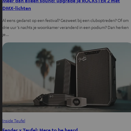
Meer dan alleen sound: upgrade je ROCKSTER 2 met
DMX-lichten
Al eens gedanst op een festival? Gezweet bij een cluboptreden? Of om
drie uur ’s nachts je woonkamer veranderd in een podium? Dan herken
je…
Inside Teufel
Fender x Teufel: Here to be heard