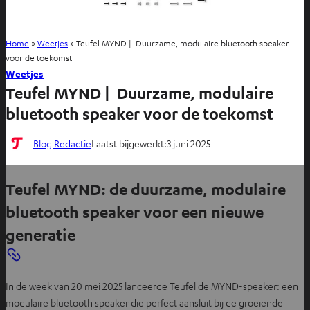
Home
»
Weetjes
»
Teufel MYND | Duurzame, modulaire bluetooth speaker
voor de toekomst
Weetjes
Teufel MYND | Duurzame, modulaire
bluetooth speaker voor de toekomst
Blog Redactie
Laatst bijgewerkt:
3 juni 2025
Teufel MYND: de duurzame, modulaire
bluetooth speaker voor een nieuwe
generatie
In de week van 20 mei 2025 lanceerde Teufel de MYND-speaker: een
modulaire bluetooth speaker die perfect aansluit bij de groeiende