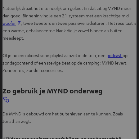
Natuurlijk draait het uiteindelijk om geluid. En dat zit bij MYND meer
dan goed. Binnenin vind je een 2.1-systeem met een krachtige mid-
woofer
, twee tweeters en twee passieve radiatoren. Het resultaat is
een warme, gebalanceerde klank die je zowel binnen als buiten
meesleept.
Of je nu een akoestische playlist aanzet in de tuin, een
podcast
op
zondagochtend of een stevige beat op de camping: MYND levert.
Zonder ruis, zonder concessies.
Zo gebruik je MYND onderweg
De MYND is gebouwd om het buitenleven aan te kunnen. Zoals
Jonathan zegt:
“Tijdens een poolparty wordt hij nat, op een boot valt hij