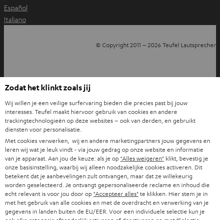
Español
Italiano
© Copyright 2011 – 2026 Teufel Lautsprecher
YouTube
Facebook
Instagram
TikTok
WhatsApp
Pinterest
Terug naar top
Zodat het klinkt zoals jij
Wij willen je een veilige surfervaring bieden die precies past bij jouw
interesses. Teufel maakt hiervoor gebruik van cookies en andere
trackingtechnologieën op deze websites – ook van derden, en gebruikt
diensten voor personalisatie.
Met cookies verwerken, wij en andere marketingpartners jouw gegevens en
leren wij wat je leuk vindt - via jouw gedrag op onze website en informatie
van je apparaat. Aan jou de keuze: als je op
"Alles weigeren"
klikt, bevestig je
onze basisinstelling, waarbij wij alleen noodzakelijke cookies activeren. Dit
betekent dat je aanbevelingen zult ontvangen, maar dat ze willekeurig
worden geselecteerd. Je ontvangt gepersonaliseerde reclame en inhoud die
echt relevant is voor jou door op
"Accepteer alles"
te klikken. Hier stem je in
met het gebruik van alle cookies en met de overdracht en verwerking van je
gegevens in landen buiten de EU/EER. Voor een individuele selectie kun je