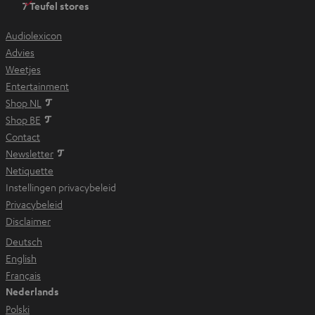
7 Teufel stores
i
n
Audiolexicon
n
Advies
i
Weetjes
e
Entertainment
u
Shop NL
w
Shop BE
e
Contact
t
Newsletter
a
Netiquette
b
Instellingen privacybeleid
Privacybeleid
Disclaimer
Deutsch
English
Français
Nederlands
Polski