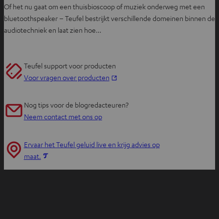
Of het nu gaat om een thuisbioscoop of muziek onderweg met een
bluetoothspeaker – Teufel bestrijkt verschillende domeinen binnen de
audiotechniek en laat zien hoe…
Teufel support voor producten
O
Voor vragen over producten
p
e
Nog tips voor de blogredacteuren?
n
Neem contact met ons op
t
i
Ervaar het Teufel geluid live en krijg advies op
n
O
maat.
n
p
i
e
e
n
u
t
w
i
e