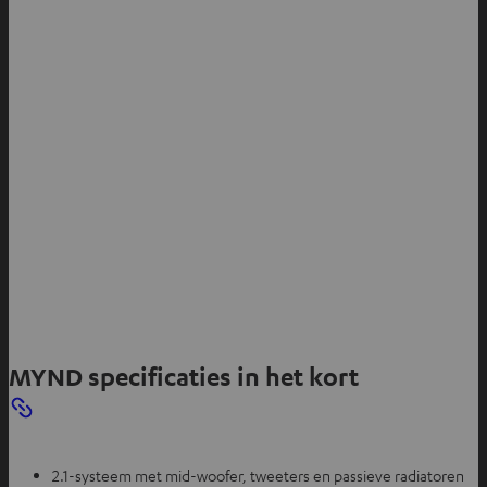
MYND specificaties in het kort
2.1-systeem met mid-woofer, tweeters en passieve radiatoren