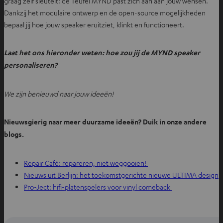
graag zelf sleutelt: de Teufel MYND past zich aan aan jouw wensen.
Dankzij het modulaire ontwerp en de open-source mogelijkheden
bepaal jij hoe jouw speaker eruitziet, klinkt en functioneert.
Laat het ons hieronder weten: hoe zou jij de MYND speaker
personaliseren?
We zijn benieuwd naar jouw ideeën!
Nieuwsgierig naar meer duurzame ideeën? Duik in onze andere
blogs.
Repair Café: repareren, niet weggooien!
Nieuws uit Berlijn: het toekomstgerichte nieuwe ULTIMA design
Pro-Ject: hifi-platenspelers voor vinyl comeback