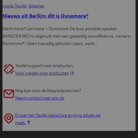
Inside Teufel
, 
Weetjes
Nieuws uit Berlijn: dit is Dynamore®
Want more? Get more – Dynamore De luxe portable speaker
BAMSTER PRO is uitgerust met een geweldig soundfeature, namens
Dynamore®. Geen toevallig gekozen naam, want…
Teufel support voor producten
O
Voor vragen over producten
p
e
Nog tips voor de blogredacteuren?
n
Neem contact met ons op
t
i
Ervaar het Teufel geluid live en krijg advies op
n
O
maat.
n
p
i
e