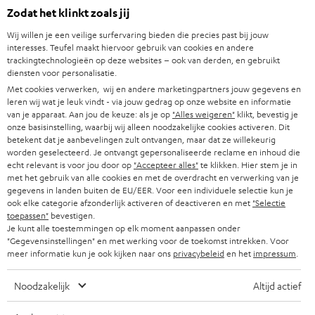
Zodat het klinkt zoals jij
e
8 weken proefluisteren
n
Wij willen je een veilige surfervaring bieden die precies past bij jouw
Direct van de fabrikant
interesses. Teufel maakt hiervoor gebruik van cookies en andere
t
trackingtechnologieën op deze websites – ook van derden, en gebruikt
7 Teufel stores
i
diensten voor personalisatie.
n
Met cookies verwerken, wij en andere marketingpartners jouw gegevens en
Audiolexicon
n
leren wij wat je leuk vindt - via jouw gedrag op onze website en informatie
Advies
van je apparaat. Aan jou de keuze: als je op
"Alles weigeren"
klikt, bevestig je
i
Weetjes
onze basisinstelling, waarbij wij alleen noodzakelijke cookies activeren. Dit
e
betekent dat je aanbevelingen zult ontvangen, maar dat ze willekeurig
Entertainment
u
worden geselecteerd. Je ontvangt gepersonaliseerde reclame en inhoud die
Shop NL
echt relevant is voor jou door op
"Accepteer alles"
te klikken. Hier stem je in
w
Shop BE
met het gebruik van alle cookies en met de overdracht en verwerking van je
e
gegevens in landen buiten de EU/EER. Voor een individuele selectie kun je
Contact
t
ook elke categorie afzonderlijk activeren of deactiveren en met
"Selectie
Newsletter
toepassen"
bevestigen.
a
Netiquette
Je kunt alle toestemmingen op elk moment aanpassen onder
b
"Gegevensinstellingen" en met werking voor de toekomst intrekken. Voor
Instellingen privacybeleid
meer informatie kun je ook kijken naar ons
privacybeleid
en het
impressum
.
Privacybeleid
Disclaimer
Noodzakelijk
Altijd actief
Deutsch
English