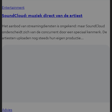
Entertainment
SoundCloud: muziek direct van de artiest
Het aanbod van streamingdiensten is ongekend: maar SoundCloud
onderscheidt zich van de concurrent door een speciaal kenmerk. De
artiesten uploaden nog steeds hun eigen productie…
Advies