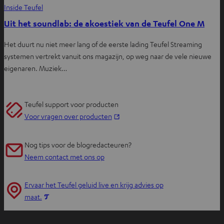
Inside Teufel
Uit het soundlab: de akoestiek van de Teufel One M
Het duurt nu niet meer lang of de eerste lading Teufel Streaming
systemen vertrekt vanuit ons magazijn, op weg naar de vele nieuwe
eigenaren. Muziek…
Teufel support voor producten
O
Voor vragen over producten
p
e
Nog tips voor de blogredacteuren?
n
Neem contact met ons op
t
i
Ervaar het Teufel geluid live en krijg advies op
n
O
maat.
n
p
i
e
e