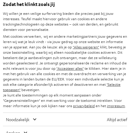
Zodat het klinkt zoals jij
e
8 weken proefluisteren
n
Wij willen je een veilige surfervaring bieden die precies past bij jouw
Direct van de fabrikant
interesses. Teufel maakt hiervoor gebruik van cookies en andere
t
trackingtechnologieën op deze websites – ook van derden, en gebruikt
7 Teufel stores
i
diensten voor personalisatie.
n
Met cookies verwerken, wij en andere marketingpartners jouw gegevens en
Audiolexicon
n
leren wij wat je leuk vindt - via jouw gedrag op onze website en informatie
Advies
van je apparaat. Aan jou de keuze: als je op
"Alles weigeren"
klikt, bevestig je
i
Weetjes
onze basisinstelling, waarbij wij alleen noodzakelijke cookies activeren. Dit
e
betekent dat je aanbevelingen zult ontvangen, maar dat ze willekeurig
Entertainment
u
worden geselecteerd. Je ontvangt gepersonaliseerde reclame en inhoud die
Shop NL
echt relevant is voor jou door op
"Accepteer alles"
te klikken. Hier stem je in
w
Shop BE
met het gebruik van alle cookies en met de overdracht en verwerking van je
e
gegevens in landen buiten de EU/EER. Voor een individuele selectie kun je
Contact
t
ook elke categorie afzonderlijk activeren of deactiveren en met
"Selectie
Newsletter
toepassen"
bevestigen.
a
Netiquette
Je kunt alle toestemmingen op elk moment aanpassen onder
b
"Gegevensinstellingen" en met werking voor de toekomst intrekken. Voor
Instellingen privacybeleid
meer informatie kun je ook kijken naar ons
privacybeleid
en het
impressum
.
Privacybeleid
Disclaimer
Noodzakelijk
Altijd actief
Deutsch
English
Analyse