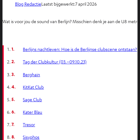
Blog Redactie
Laatst bijgewerkt:
7 april 2026
Wat is voor jou de sound van Berlijn? Misschien denk je aan de U8 metrol
1.
Berlijns nachtleven: Hoe is de Berlijnse clubscene ontstaan?
2.
Tag der Clubkultur (03.–09.10.23)
3.
Berghain
4.
KitKat Club
5.
Sage Club
6.
Kater Blau
7.
Tresor
8.
Sisyphos