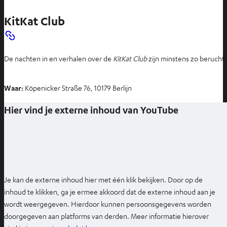
e
KitKat Club
n
t
i
De nachten in en verhalen over de
KitKat Club
zijn minstens zo berucht a
n
n
i
Waar:
Köpenicker Straße 76, 10179 Berlijn
e
Hier vind je externe inhoud van YouTube
u
w
e
t
a
b
Je kan de externe inhoud hier met één klik bekijken. Door op de
inhoud te klikken, ga je ermee akkoord dat de externe inhoud aan je
wordt weergegeven. Hierdoor kunnen persoonsgegevens worden
doorgegeven aan platforms van derden. Meer informatie hierover