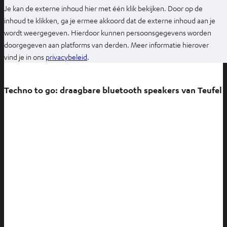
Je kan de externe inhoud hier met één klik bekijken. Door op de
inhoud te klikken, ga je ermee akkoord dat de externe inhoud aan je
wordt weergegeven. Hierdoor kunnen persoonsgegevens worden
doorgegeven aan platforms van derden. Meer informatie hierover
O
vind je in ons
privacybeleid
.
p
e
Techno to go: draagbare bluetooth speakers van Teufel
n
t
i
n
n
i
e
u
w
e
t
a