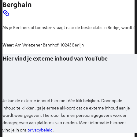
Berghain
n
t
i
Als je Berliners of toeristen vraagt naar de beste clubs in Berlijn, word
n
n
i
Waar
: Am Wriezener Bahnhof, 10243 Berlijn
e
Hier vind je externe inhoud van YouTube
u
w
e
t
a
b
Je kan de externe inhoud hier met één klik bekijken. Door op de
inhoud te klikken, ga je ermee akkoord dat de externe inhoud aan je
wordt weergegeven. Hierdoor kunnen persoonsgegevens worden
doorgegeven aan platforms van derden. Meer informatie hierover
O
vind je in ons
privacybeleid
.
p