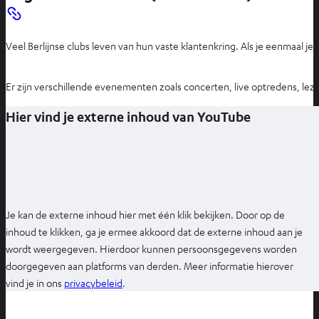
Veel Berlijnse clubs leven van hun vaste klantenkring. Als je eenmaal je
Er zijn verschillende evenementen zoals concerten, live optredens, lezi
Hier vind je externe inhoud van YouTube
Je kan de externe inhoud hier met één klik bekijken. Door op de
inhoud te klikken, ga je ermee akkoord dat de externe inhoud aan je
wordt weergegeven. Hierdoor kunnen persoonsgegevens worden
doorgegeven aan platforms van derden. Meer informatie hierover
O
vind je in ons
privacybeleid
.
p
e