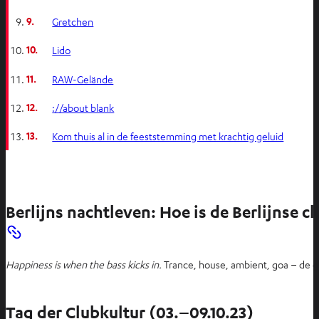
9.
Gretchen
10.
Lido
11.
RAW-Gelände
12.
://about blank
13.
Kom thuis al in de feeststemming met krachtig geluid
Berlijns nachtleven: Hoe is de Berlijnse 
Happiness is when the bass kicks in.
Trance, house, ambient, goa – de gr
Tag der Clubkultur (03.–09.10.23)