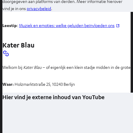
doorgegeven aan platforms van derden. Meer informatie hierover
O
vind je in ons
privacybeleid
.
p
e
Leestip
:
Muziek en emoties: welke geluiden beïnvloeden ons
n
t
Kater Blau
i
n
n
i
Welkom bij
Kater Blau
– of eigenlijk een klein stadje midden in de gro
e
u
Waar:
Holzmarktstraße 25, 10243 Berlijn
w
e
Hier vind je externe inhoud van YouTube
t
a
b