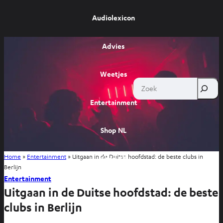
Audiolexicon
Advies
Weetjes
Zoek
Entertainment
Shop NL
Home
»
Entertainment
»
Uitgaan in de Duitse hoofdstad: de beste clubs in
Shop BE
Berlijn
Entertainment
Uitgaan in de Duitse hoofdstad: de beste
clubs in Berlijn