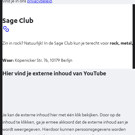
O
vind je in ons
privacybeleid
.
p
e
Sage Club
n
t
i
Zin in rock? Natuurlijk! In de Sage Club kun je terecht voor
rock, metal, 
n
n
i
Waar:
Köpenicker Str. 76, 10179 Berlijn
e
Hier vind je externe inhoud van YouTube
u
w
e
t
a
b
Je kan de externe inhoud hier met één klik bekijken. Door op de
inhoud te klikken, ga je ermee akkoord dat de externe inhoud aan je
wordt weergegeven. Hierdoor kunnen persoonsgegevens worden