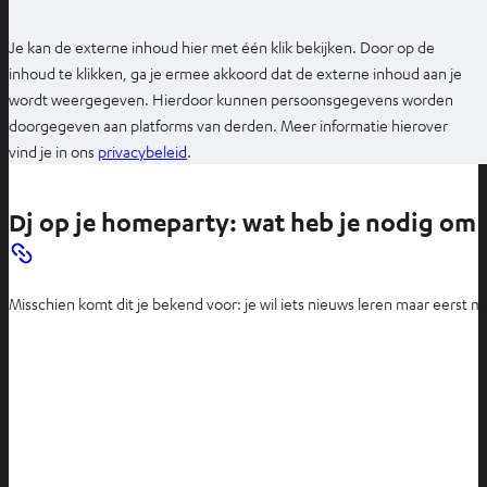
Je kan de externe inhoud hier met één klik bekijken. Door op de
inhoud te klikken, ga je ermee akkoord dat de externe inhoud aan je
wordt weergegeven. Hierdoor kunnen persoonsgegevens worden
doorgegeven aan platforms van derden. Meer informatie hierover
O
vind je in ons
privacybeleid
.
p
e
Dj op je homeparty: wat heb je nodig om 
n
t
i
Misschien komt dit je bekend voor: je wil iets nieuws leren maar eerst mo
n
n
i
e
u
w
e