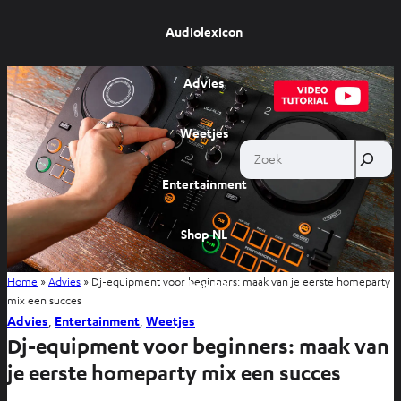
Audiolexicon
Advies
Weetjes
Zoek
Entertainment
Shop NL
Home
»
Advies
»
Dj-equipment voor beginners: maak van je eerste homeparty
Shop BE
mix een succes
Advies
, 
Entertainment
, 
Weetjes
Dj-equipment voor beginners: maak van
je eerste homeparty mix een succes