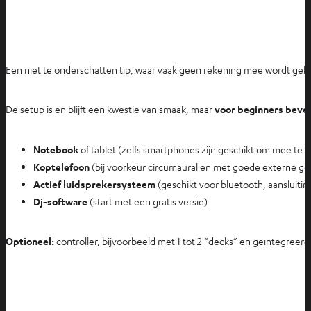
t
a
b
Een niet te onderschatten tip, waar vaak geen rekening mee wordt ge
De setup is en blijft een kwestie van smaak, maar
voor beginners bevel
Notebook
of tablet (zelfs smartphones zijn geschikt om mee te 
Koptelefoon
(bij voorkeur circumaural en met goede externe gelu
Actief luidsprekersysteem
(geschikt voor bluetooth, aansluiti
Dj-software
(start met een gratis versie)
Optioneel:
controller, bijvoorbeeld met 1 tot 2 “decks” en geïntegree