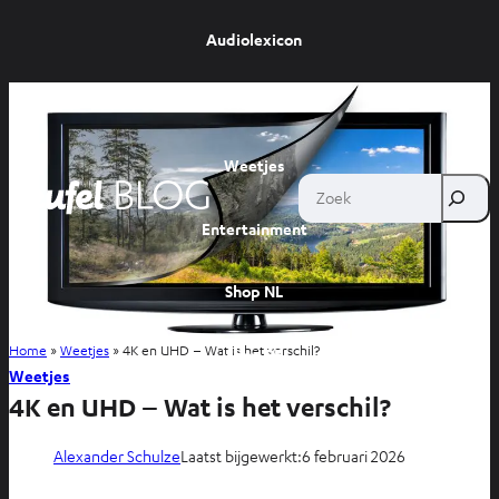
Audiolexicon
Advies
Weetjes
Zoek
Entertainment
Shop NL
Home
»
Weetjes
»
4K en UHD – Wat is het verschil?
Shop BE
Weetjes
4K en UHD – Wat is het verschil?
Alexander Schulze
Laatst bijgewerkt:
6 februari 2026