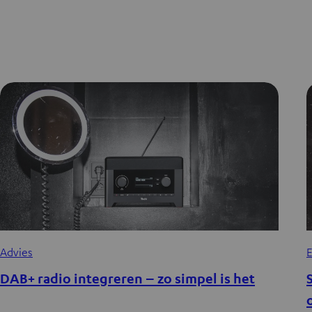
E
Advies
DAB+ radio integreren – zo simpel is het