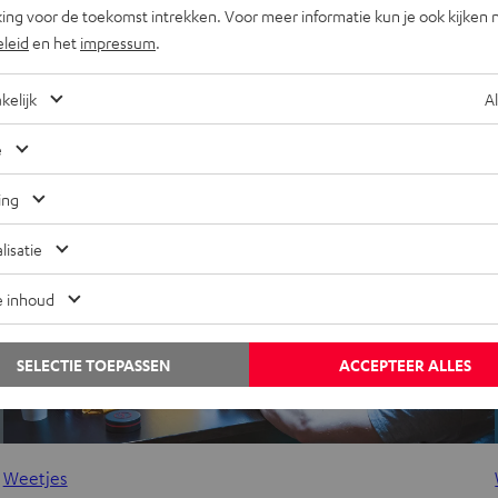
Uit het soundlab: RADIO 3SIXTY en het 360-
ing voor de toekomst intrekken. Voor meer informatie kun je ook kijken 
graden geluid
eleid
en het
impressum
.
Het is nog niet eens zo lang geleden dat een radio niet veel
kelijk
Al
n
meer dan geroezemoes produceerde. Met een geluid dat niet
veel beter klonk…
e
ing
lisatie
e inhoud
SELECTIE TOEPASSEN
ACCEPTEER ALLES
Weetjes