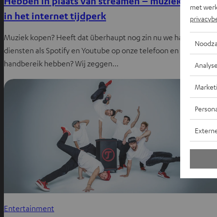
Hebben in plaats van streamen – muziek kopen
met werk
in het internet tijdperk
privacyb
Muziek kopen? Heeft dat überhaupt nog zin nu we hapklare
Noodza
diensten als Spotify en Youtube op onze telefoon en dus binne
handbereik hebben? Wij zeggen…
Analys
Market
Persona
Extern
Entertainment