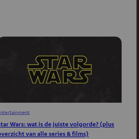
ntertainment
Star Wars: wat is de juiste volgorde? (plus
overzicht van alle series & films)