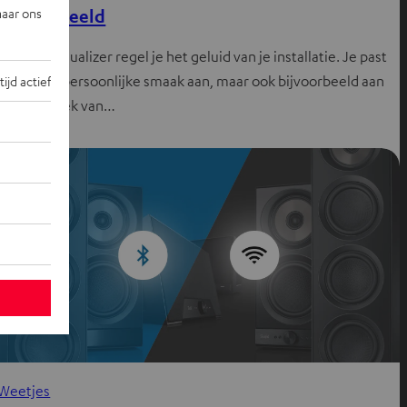
naar ons
geluidsbeeld
Met een equalizer regel je het geluid van je installatie. Je past
het aan je persoonlijke smaak aan, maar ook bijvoorbeeld aan
tijd actief
de akoestiek van…
Weetjes