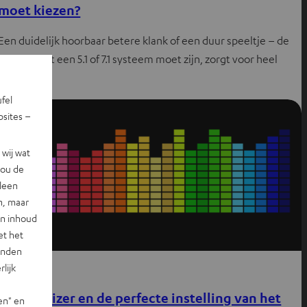
moet kiezen?
Een duidelijk hoorbaar betere klank of een duur speeltje – de
vraag of het een 5.1 of 7.1 systeem moet zijn, zorgt voor heel
wat…
ufel
sites –
wij wat
jou de
lleen
n, maar
en inhoud
et het
landen
lijk
Weetjes
De equalizer en de perfecte instelling van het
en" en