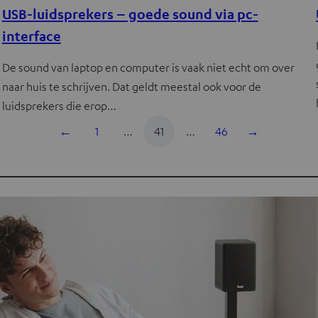
USB-luidsprekers – goede sound via pc-
interface
De sound van laptop en computer is vaak niet echt om over
naar huis te schrijven. Dat geldt meestal ook voor de
luidsprekers die erop…
←
1
…
41
…
46
→