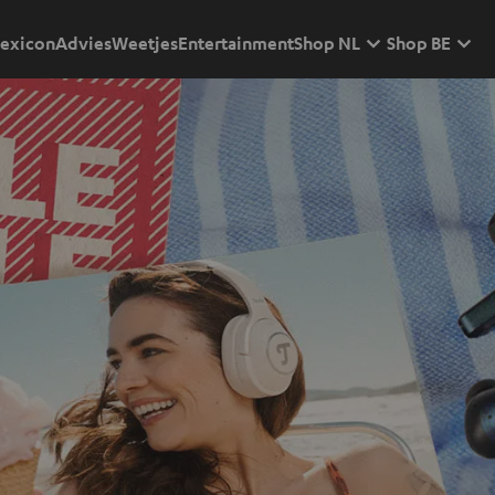
exicon
Advies
Weetjes
Entertainment
Shop NL
Shop BE