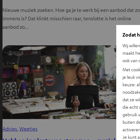
Nieuwe muziek zoeken. Hoe ga je te werk bij een aanbod dat zo
immens is? Dat klinkt misschien raar, tenslotte is het online
aanbod zo…
Zodat he
Wij wille
maakt hi
ook van d
Met cook
je leuk v
keuze: al
noodzake
dat ze w
die echt 
gebruik 
buiten de
Advies
, 
Weetjes
activere
Je kunt 