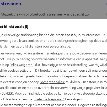
streamen
Muziek via wifi of bluetooth streamen – is dat echt zo
verschillend? Een luid en duidelijk antwoord: ja! En voordat je
t klinkt zoals jij
een variant kiest, is…
n je een veilige surfervaring bieden die precies past bij jouw interesses. Te
ervoor gebruik van cookies en andere trackingtechnologieën op deze web
erden, en gebruikt diensten voor personalisatie.
ies verwerken, wij en andere marketingpartners jouw gegevens en leren 
indt - via jouw gedrag op onze website en informatie van je apparaat. Aan 
s je op
"Alles weigeren"
klikt, bevestig je onze basisinstelling, waarbij wij a
lijke cookies activeren. Dit betekent dat je aanbevelingen zult ontvange
illekeurig worden geselecteerd. Je ontvangt gepersonaliseerde reclame 
relevant is voor jou door op
"Accepteer alles"
te klikken. Hier stem je in m
van alle cookies en met de overdracht en verwerking van je gegevens in 
 EU/EER. Voor een individuele selectie kun je ook elke categorie afzonder
Inside Teufel
n of deactiveren en met
"Selectie toepassen"
bevestigen.
alle toestemmingen op elk moment aanpassen onder "Gegevensinstelling