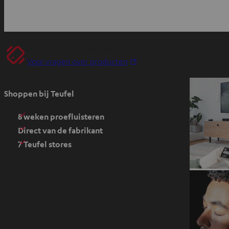
Teufel support voor producten
O
Voor vragen over producten
p
e
Shoppen bij Teufel
n
t
8 weken proefluisteren
i
Direct van de fabrikant
n
7 Teufel stores
n
i
e
u
w
e