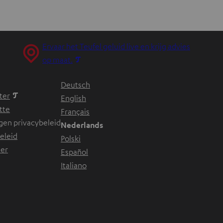
Ervaar het Teufel geluid live en krijg advies
O
op maat.
p
Deutsch
e
ter
English
n
tte
Français
t
ngen privacybeleid
Nederlands
i
eleid
Polski
n
mer
Español
n
Italiano
i
e
u
w
e