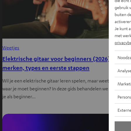
die echt 
gebruik 
buiten de
activere
Je kunt 
met werk
privacyb
Weetjes
Noodza
E
Elektrische gitaar voor beginners (2026):
merken, types en eerste stappen
F
Analys
Wil je een elektrische gitaar leren spelen, maar weet je niet
7
Market
waar je moet beginnen? In deze gids behandelen we alles wat
g
je als beginner…
Persona
j
Extern