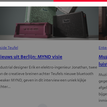
Ente
nside Teufel
Muz
ieuws uit Berlijn: MYND visie
luis
ndustrial designer Erik en elektro-ingenieur Jonathan, twee
an de creatieve breinen achter Teufels nieuwe bluetooth
Muzi
peaker MYND, geven in dit interview een uniek kijkje
gege
chter…
afge
bijg
inmi