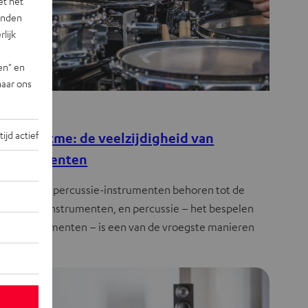
et het
landen
lijk
en" en
naar ons
jes
tijd actief
cht en ritme: de veelzijdigheid van
ginstrumenten
- en andere percussie-instrumenten behoren tot de
te muziekinstrumenten, en percussie – het bespelen
deze instrumenten – is een van de vroegste manieren
…