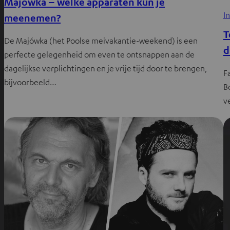
Majówka – welke apparaten kun je
I
meenemen?
T
De Majówka (het Poolse meivakantie-weekend) is een
d
perfecte gelegenheid om even te ontsnappen aan de
dagelijkse verplichtingen en je vrije tijd door te brengen,
F
bijvoorbeeld…
B
v