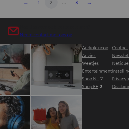
←
1
2
…
8
→
Nog tips voor de blogredacteuren?
Neem contact met ons op
Audiolexicon
Contact
Advies
Newslet
Weetjes
Netique
Entertainment
Instelli
Shop NL
Privacyb
Shop BE
Disclai