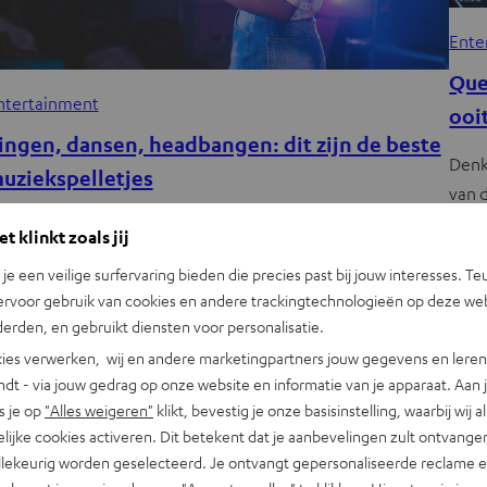
Ente
Que
ntertainment
ooi
ingen, dansen, headbangen: dit zijn de beste
Denk
uziekspelletjes
van 
geke
ziek is steeds bij ons; helpt bij stress , wekt allerlei
t klinkt zoals jij
moties op en biedt ons de mogelijkheid om ons creatief te
n je een veilige surfervaring bieden die precies past bij jouw interesses. Te
iten – ook…
ervoor gebruik van cookies en andere trackingtechnologieën op deze web
erden, en gebruikt diensten voor personalisatie.
ies verwerken, wij en andere marketingpartners jouw gegevens en leren 
indt - via jouw gedrag op onze website en informatie van je apparaat. Aan 
s je op
"Alles weigeren"
klikt, bevestig je onze basisinstelling, waarbij wij a
lijke cookies activeren. Dit betekent dat je aanbevelingen zult ontvange
illekeurig worden geselecteerd. Je ontvangt gepersonaliseerde reclame 