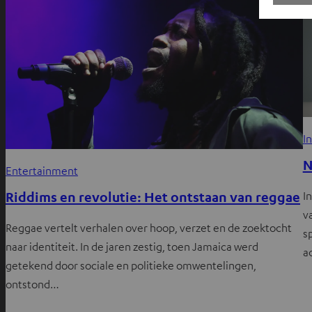
I
N
Entertainment
Riddims en revolutie: Het ontstaan van reggae
I
v
Reggae vertelt verhalen over hoop, verzet en de zoektocht
s
naar identiteit. In de jaren zestig, toen Jamaica werd
a
getekend door sociale en politieke omwentelingen,
ontstond…