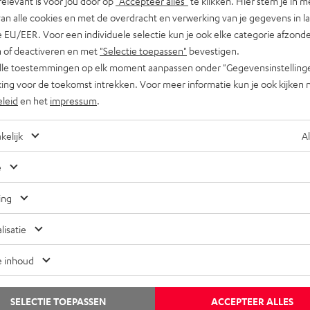
relevant is voor jou door op
"Accepteer alles"
te klikken. Hier stem je in m
van alle cookies en met de overdracht en verwerking van je gegevens in 
 EU/EER. Voor een individuele selectie kun je ook elke categorie afzonder
n of deactiveren en met
"Selectie toepassen"
bevestigen.
alle toestemmingen op elk moment aanpassen onder "Gegevensinstelling
ing voor de toekomst intrekken. Voor meer informatie kun je ook kijken 
eleid
en het
impressum
.
Weet
kelijk
Al
ntertainment
Kra
sla
ender Stratocaster – de “Strat” wordt 70 jaar
e
Slag
0 jaar Fender Stratocaster – 7 decennia aan legendarische
ing
ouds
itaarmodellen én rock- en popgeschiedenis. In dit blog lees
van 
lisatie
e wat de beroemdste elektrische gitaar ter…
om
e inhoud
SELECTIE TOEPASSEN
ACCEPTEER ALLES