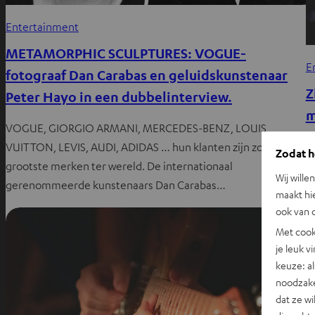
Entertainment
METAMORPHIC SCULPTURES: VOGUE-
E
fotograaf Dan Carabas en geluidskunstenaar
Z
Peter Hayo in een dubbelinterview.
m
VOGUE, GIORGIO ARMANI, MERCEDES-BENZ, LOUIS
Mu
VUITTON, LEVIS, AUDI, ADIDAS … hun klanten zijn zowat de
Zodat he
e
grootste merken ter wereld. De internationaal
Wij wille
u
gerenommeerde kunstenaars Dan Carabas…
maakt hi
ook van d
Met cook
je leuk v
keuze: al
noodzake
dat ze w