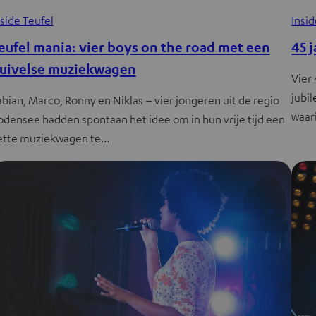
nside Teufel
Insid
eufel mania: vier boys on the road met een
45 
uivelse muziekwagen
Vier 
jubi
abian, Marco, Ronny en Niklas – vier jongeren uit de regio
waar
odensee hadden spontaan het idee om in hun vrije tijd een
ette muziekwagen te…