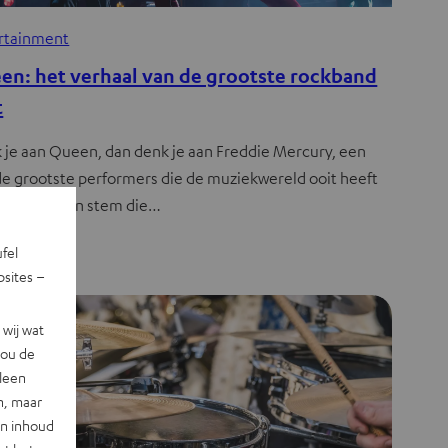
rtainment
en: het verhaal van de grootste rockband
t
 je aan Queen, dan denk je aan Freddie Mercury, een
de grootste performers die de muziekwereld ooit heeft
nd. Met een stem die…
ufel
sites –
wij wat
jou de
lleen
n, maar
en inhoud