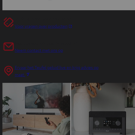
Teufel support voor producten
O
Voor vragen over producten
p
e
Nog tips voor de blogredacteuren?
n
Neem contact met ons op
t
i
Ervaar het Teufel geluid live en krijg advies op
n
O
maat.
n
p
i
e
e
n
u
t
w
i
e
n
t
n
a
i
b