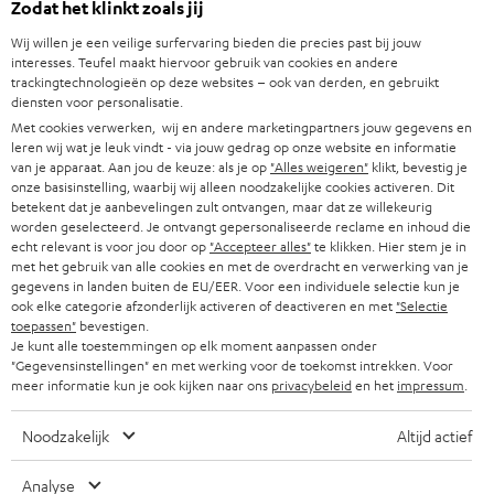
Zodat het klinkt zoals jij
n
Advies
i
Wij willen je een veilige surfervaring bieden die precies past bij jouw
Weetjes
e
interesses. Teufel maakt hiervoor gebruik van cookies en andere
Entertainment
trackingtechnologieën op deze websites – ook van derden, en gebruikt
u
Shop NL
diensten voor personalisatie.
w
Shop BE
Met cookies verwerken, wij en andere marketingpartners jouw gegevens en
e
leren wij wat je leuk vindt - via jouw gedrag op onze website en informatie
Contact
t
van je apparaat. Aan jou de keuze: als je op
"Alles weigeren"
klikt, bevestig je
Newsletter
onze basisinstelling, waarbij wij alleen noodzakelijke cookies activeren. Dit
a
Netiquette
betekent dat je aanbevelingen zult ontvangen, maar dat ze willekeurig
b
worden geselecteerd. Je ontvangt gepersonaliseerde reclame en inhoud die
Instellingen privacybeleid
echt relevant is voor jou door op
"Accepteer alles"
te klikken. Hier stem je in
Privacybeleid
met het gebruik van alle cookies en met de overdracht en verwerking van je
Disclaimer
gegevens in landen buiten de EU/EER. Voor een individuele selectie kun je
ook elke categorie afzonderlijk activeren of deactiveren en met
"Selectie
Deutsch
toepassen"
bevestigen.
English
Je kunt alle toestemmingen op elk moment aanpassen onder
"Gegevensinstellingen" en met werking voor de toekomst intrekken. Voor
Français
meer informatie kun je ook kijken naar ons
privacybeleid
en het
impressum
.
Nederlands
Polski
Noodzakelijk
Altijd actief
Español
Italiano
Analyse