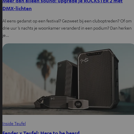
Meer dan alleen sound: upgrade je ROCKSTER 2 met
DMX-lichten
Al eens gedanst op een festival? Gezweet bij een cluboptreden? Of om
drie uur ’s nachts je woonkamer veranderd in een podium? Dan herken
je…
Inside Teufel
Fender x Teufel: Here to be heard