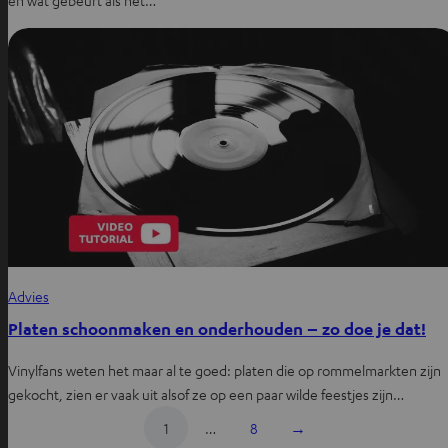
en wat gebeurt als het…
Advies
Platen schoonmaken en onderhouden – zo doe je dat!
Vinylfans weten het maar al te goed: platen die op rommelmarkten zijn
gekocht, zien er vaak uit alsof ze op een paar wilde feestjes zijn…
1
…
8
→