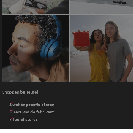
e
u
w
e
t
a
b
O
Shoppen bij Teufel
p
e
8 weken proefluisteren
n
Direct van de fabrikant
t
7 Teufel stores
i
n
Audiolexicon