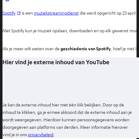
O
Spotify
is een
muziekstreamingdienst
die werd opgericht op 23 april
p
e
Met Spotify kun je muziek opslaan, downloaden en op elk gewenst mome
n
t
Als je meer wilt weten over de
geschiedenis van Spotify
, hoef je niet
i
n
Hier vind je externe inhoud van YouTube
n
i
e
u
w
e
Je kan de externe inhoud hier met één klik bekijken. Door op de
t
inhoud te klikken, ga je ermee akkoord dat de externe inhoud aan je
a
wordt weergegeven. Hierdoor kunnen persoonsgegevens worden
b
doorgegeven aan platforms van derden. Meer informatie hierover
O
vind je in ons
privacybeleid
.