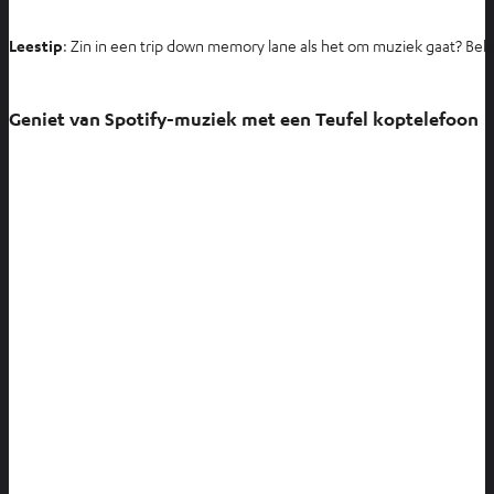
p
e
Leestip
: Zin in een trip down memory lane als het om muziek gaat? Bekij
n
t
i
Geniet van Spotify-muziek met een Teufel koptelefoon
n
n
i
e
u
w
e
t
a
b