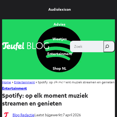
Audiolexicon
Advies
Weetjes
Zoek
Entertainment
Shop NL
Home
»
Entertainment
»
Spotify: op elk moment muziek streamen en genieten
Shop BE
Entertainment
Spotify: op elk moment muziek
streamen en genieten
Blog Redactie
Laatst bijgewerkt:
7 april 2026