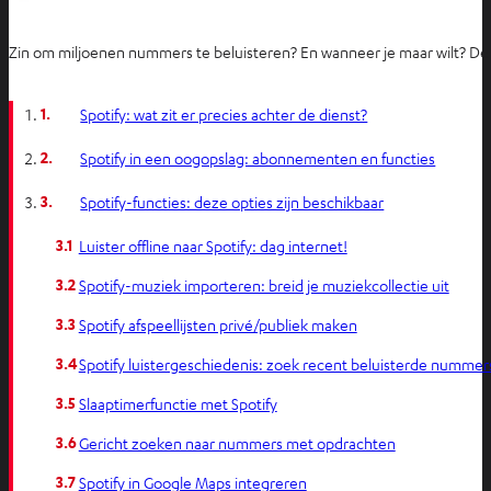
Zin om miljoenen nummers te beluisteren? En wanneer je maar wilt? De 
1.
Spotify: wat zit er precies achter de dienst?
2.
Spotify in een oogopslag: abonnementen en functies
3.
Spotify-functies: deze opties zijn beschikbaar
3.1
Luister offline naar Spotify: dag internet!
3.2
Spotify-muziek importeren: breid je muziekcollectie uit
3.3
Spotify afspeellijsten privé/publiek maken
3.4
Spotify luistergeschiedenis: zoek recent beluisterde nummer
3.5
Slaaptimerfunctie met Spotify
3.6
Gericht zoeken naar nummers met opdrachten
3.7
Spotify in Google Maps integreren