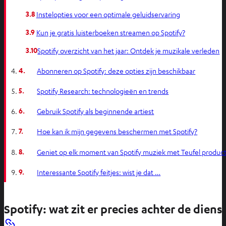
3.8
Instelopties voor een optimale geluidservaring
3.9
Kun je gratis luisterboeken streamen op Spotify?
3.10
Spotify overzicht van het jaar: Ontdek je muzikale verleden
4.
Abonneren op Spotify: deze opties zijn beschikbaar
5.
Spotify Research: technologieën en trends
6.
Gebruik Spotify als beginnende artiest
7.
Hoe kan ik mijn gegevens beschermen met Spotify?
8.
Geniet op elk moment van Spotify muziek met Teufel produc
9.
Interessante Spotify feitjes: wist je dat …
Spotify: wat zit er precies achter de diens